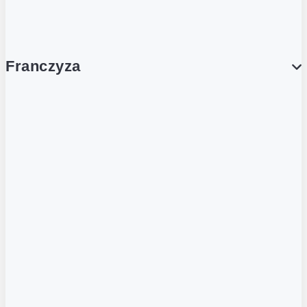
Współpraca handlowa
Franczyza
Franczyza
Podcasty
Dla obcokrajowców
Franczyzobiorcy Ambasadorzy
BLOG
Aktualności