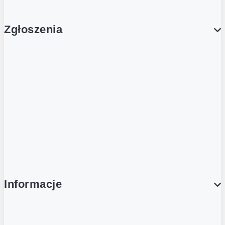
Zgłoszenia
Obsługa Klienta (Zgłoś sprawę)
Platforma Zakupowa Logintrade
Platforma Zakupowa Ariba
Compliance
Informacje
O NAS