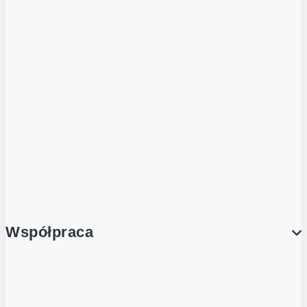
Strefa piwa
ZOBACZ RÓWNIEŻ
Butelka zwrotna
Nutri-Score
Postaw na zwrot
Porcja Dobrego!
Współpraca
Wynajem lokali