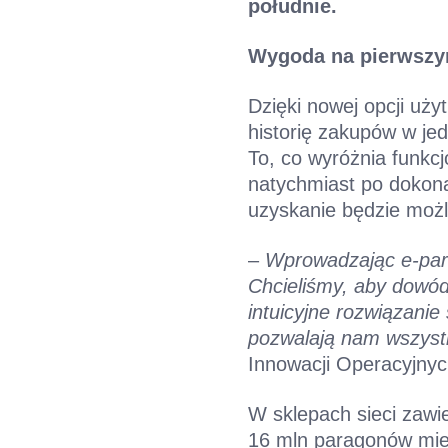
południe.
Wygoda na pierwszy
Dzięki nowej opcji uży
historię zakupów w je
To, co wyróżnia funkcj
natychmiast po dokona
uzyskanie będzie możl
–
Wprowadzając e-para
Chcieliśmy, aby dowód
intuicyjne rozwiązanie
pozwalają nam wszystk
Innowacji Operacyjnyc
W sklepach sieci zawie
16 mln paragonów mies