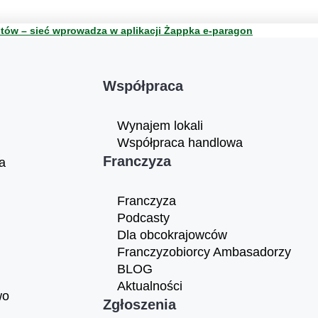
tów – sieć wprowadza w aplikacji Żappka e-paragon
Współpraca
Wynajem lokali
Współpraca handlowa
Franczyza
a
Franczyza
Podcasty
Dla obcokrajowców
Franczyzobiorcy Ambasadorzy
BLOG
Aktualności
wo
Zgłoszenia