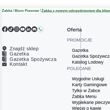
Żabka
Biuro Prasowe
Żabka z nowym udogodnieniem dla klien
Facebook
TikTok
Instagram
YouTube
LinkedIn
Discord
Kontakt
Oferta
PROMOCJE
Znajdź sklep
Gazetka
Gazetka
Gazetka Spożywcz
Gazetka Spożywcza
Katalog Lodowy
Kontakt
POLECANE
Wygodne Usługi
Karty Gamingowe
Tylko w Żabce
Żabka Menu
Wypiekane pieczy
Więcej o kawie