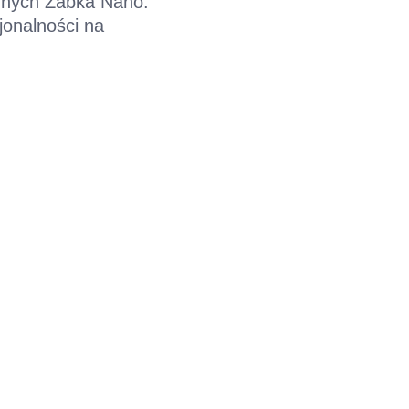
cznych Żabka Nano.
jonalności na