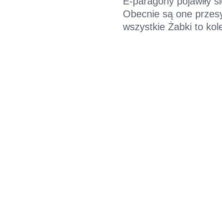
E-paragony pojawiły s
Obecnie są one przesy
wszystkie Żabki to ko