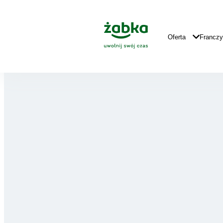
Idź do treści
Główne
Logo
Główna
Oferta
Francz
Nawigacja