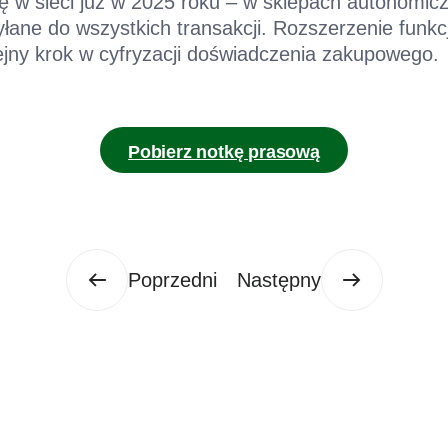
ię w sieci już w 2025 roku – w sklepach autonomi
łane do wszystkich transakcji. Rozszerzenie funkc
lejny krok w cyfryzacji doświadczenia zakupowego.
Pobierz notkę prasową
Poprzedni
Następny