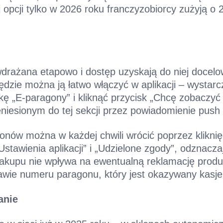
 opcji tylko w 2026 roku franczyzobiorcy zużyją o 2
drażana etapowo i dostęp uzyskają do niej docel
dzie można ją łatwo włączyć w aplikacji – wystarc
dkę „E-paragony” i kliknąć przycisk „Chcę zobaczy
niesionym do tej sekcji przez powiadomienie push 
nów można w każdej chwili wrócić poprzez kliknięci
Ustawienia aplikacji” i „Udzielone zgody”, odznacz
akupu nie wpływa na ewentualną reklamację produ
awie numeru paragonu, który jest okazywany kasje
anie