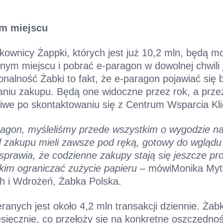
m miejscu
tkownicy Żappki, których jest już 10,2 mln, będą m
dnym miejscu i pobrać e-paragon w dowolnej chwili 
onalność Żabki to fakt, że e-paragon pojawiać się b
niu zakupu. Będą one widoczne przez rok, a przez 
iwe po skontaktowaniu się z Centrum Wsparcia Kli
gon, myśleliśmy przede wszystkim o wygodzie na
 zakupu mieli zawsze pod ręką, gotowy do wglądu w
 sprawia, że codzienne zakupy stają się jeszcze pro
im ograniczać zużycie papieru
– mówiMonika Mytk
h i Wdrożeń, Żabka Polska.
ranych jest około 4,2 mln transakcji dziennie. Żabk
ięcznie, co przełoży się na konkretne oszczędnoś