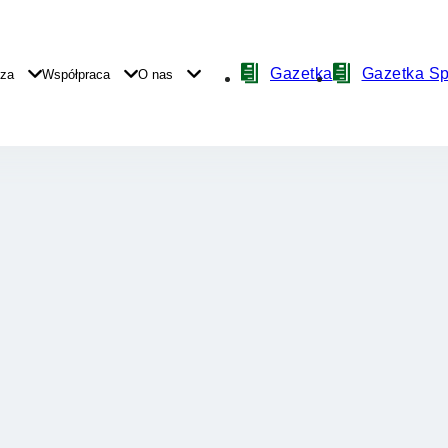
Nawigacja
Gazetka
Gazetka S
yza
Współpraca
O nas
z
ikonami