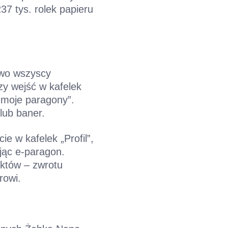
37 tys. rolek papieru
owo wszyscy
zy wejść w kafelek
ć moje paragony”.
lub baner.
e w kafelek „Profil”,
ając e-paragon.
któw – zwrotu
rowi.