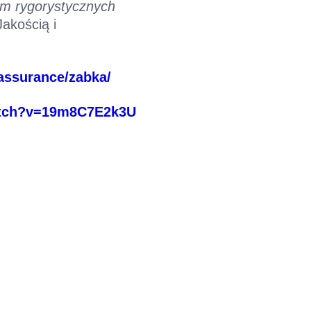
em rygorystycznych
akością i
assurance/zabka/
atch?v=19m8C7E2k3U