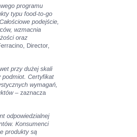
sowego programu
kty typu food-to-go
 Całościowe podejście,
awców, wzmacnia
eżości oraz
rracino, Director,
et przy dużej skali
 podmiot. Certyfikat
rystycznych wymagań,
uktów
– zaznacza
nt odpowiedzialnej
ientów. Konsumenci
e produkty są