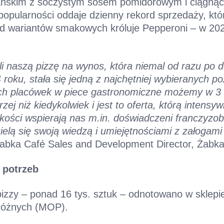
itańskim z soczystym sosem pomidorowym i ciągną
 popularności oddaje dzienny rekord sprzedaży, któr
ód wariantów smakowych króluje Pepperoni – w 202
ili naszą pizzę na wynos, która niemal od razu po 
oku, stała się jedną z najchętniej wybieranych poz
ch placówek w piece gastronomiczne możemy w 3
zej niż kiedykolwiek i jest to oferta, którą intens
kości wspierają nas m.in. doświadczeni franczyzob
ielą się swoją wiedzą i umiejętnościami z załogam
Żabka Café Sales and Development Director, Żabka
 potrzeb
izzy – ponad 16 tys. sztuk – odnotowano w sklepie
dróżnych (MOP).