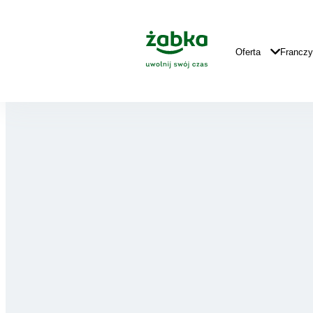
Idź do treści
Główne
Logo
Główna
Oferta
Francz
Nawigacja