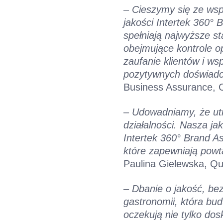
–
Cieszymy się ze wsp
jakości Intertek 360°
spełniają najwyższe st
obejmujące kontrole o
zaufanie klientów i ws
pozytywnych doświadc
Business Assurance, C
–
Udowadniamy, że utr
działalności. Nasza ja
Intertek 360° Brand A
które zapewniają pow
Paulina Gielewska, Qu
– Dbanie o jakość, be
gastronomii, która bu
oczekują nie tylko do