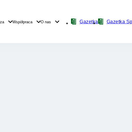
Nawigacja
Gazetka
Gazetka S
yza
Współpraca
O nas
z
ikonami