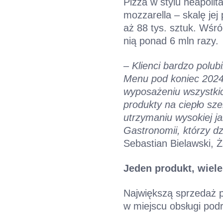
Pizza w stylu neapol
mozzarella – skalę jej
aż 88 tys. sztuk. Wśr
nią ponad 6 mln razy.
–
Klienci bardzo polub
Menu pod koniec 2024 r
wyposażeniu wszystki
produkty na ciepło szer
utrzymaniu wysokiej ja
Gastronomii, którzy dz
Sebastian Bielawski, 
Jeden produkt, wiele
Największą sprzedaż p
w miejscu obsługi po