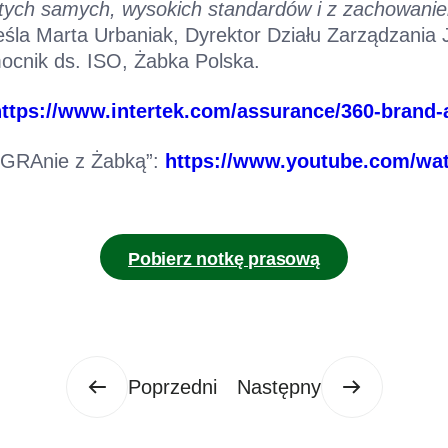
tych samych, wysokich standardów i z zachowani
śla Marta Urbaniak, Dyrektor Działu Zarządzania J
ocnik ds. ISO, Żabka Polska.
https://www.intertek.com/assurance/360-brand-
oGRAnie z Żabką”:
https://www.youtube.com/w
Pobierz notkę prasową
Poprzedni
Następny