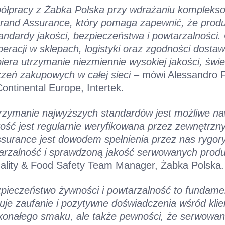
ółpracy z Żabka Polska przy wdrażaniu komplek
 Brand Assurance, który pomaga zapewnić, że produ
andardy jakości, bezpieczeństwa i powtarzalności.
peracji w sklepach, logistyki oraz zgodności dost
piera utrzymanie niezmiennie wysokiej jakości, świ
zeń zakupowych w całej sieci
– mówi Alessandro Fe
ontinental Europe, Intertek.
zymanie najwyższych standardów jest możliwe naw
kość jest regularnie weryfikowana przez zewnętrzny
ssurance jest dowodem spełnienia przez nas rygo
tarzalność i sprawdzoną jakość serwowanych prod
ality & Food Safety Team Manager, Żabka Polska.
zpieczeństwo żywności i powtarzalność to fundame
duje zaufanie i pozytywne doświadczenia wśród kl
skonałego smaku, ale także pewności, że serwowan