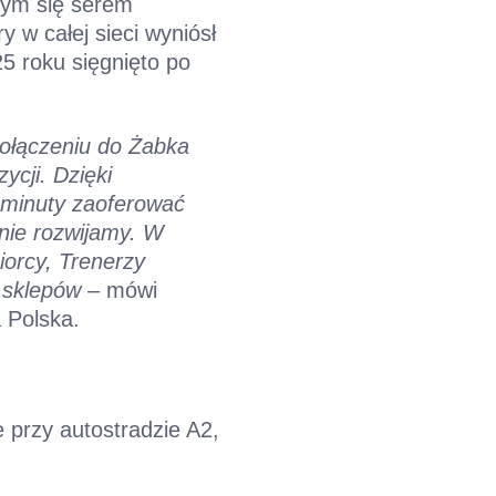
cym się serem
y w całej sieci wyniósł
5 roku sięgnięto po
dołączeniu do Żabka
ycji. Dzięki
 minuty zaoferować
ywnie rozwijamy. W
iorcy, Trenerzy
i sklepów
– mówi
 Polska.
 przy autostradzie A2,