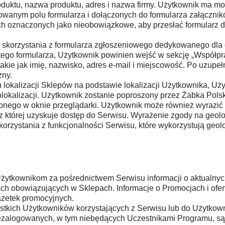
produktu, nazwa produktu, adres i nazwa firmy. Użytkownik m
nym polu formularza i dołączonych do formularza załącznikó
 oznaczonych jako nieobowiązkowe, aby przesłać formularz do 
 skorzystania z formularza zgłoszeniowego dedykowanego dl
tego formularza, Użytkownik powinien wejść w sekcję „Współpra
takie jak imię, nazwisko, adres e-mail i miejscowość. Po uzupeł
zny.
 lokalizacji Sklepów na podstawie lokalizacji Użytkownika, Uż
olokalizacji. Użytkownik zostanie poproszony przez Żabka Pols
ego w oknie przeglądarki. Użytkownik może również wyrazić 
 której uzyskuje dostęp do Serwisu. Wyrażenie zgody na geolok
rzystania z funkcjonalności Serwisu, które wykorzystują geolo
Użytkownikom za pośrednictwem Serwisu informacji o aktualnyc
ch obowiązujących w Sklepach. Informacje o Promocjach i ofe
azetek promocyjnych.
ystkich Użytkowników korzystających z Serwisu lub do Użytko
niezalogowanych, w tym niebędących Uczestnikami Programu, są