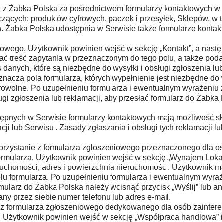
 z Żabka Polska za pośrednictwem formularzy kontaktowych w s
czących: produktów cyfrowych, paczek i przesyłek, Sklepów, w 
Żabka Polska udostępnia w Serwisie także formularze kontakt
towego, Użytkownik powinien wejść w sekcję „Kontakt”, a następ
sać treść zapytania w przeznaczonym do tego polu, a także po
s danych, które są niezbędne do wysyłki i obsługi zgłoszenia lu
nacza pola formularza, których wypełnienie jest niezbędne do w
obrowolne. Po uzupełnieniu formularza i ewentualnym wyrażeni
i zgłoszenia lub reklamacji, aby przesłać formularz do Żabka P
ępnych w Serwisie formularzy kontaktowych mają możliwość sk
i lub Serwisu . Zasady zgłaszania i obsługi tych reklamacji lu
orzystanie z formularza zgłoszeniowego przeznaczonego dla os
rmularza, Użytkownik powinien wejść w sekcję „Wynajem Lokali”
nieruchomości, adres i powierzchnia nieruchomości. Użytkowni
 formularza. Po uzupełnieniu formularza i ewentualnym wyra
ularz do Żabka Polska należy wcisnąć przycisk „Wyślij” lub an
ny przez siebie numer telefonu lub adres e-mail.
ia z formularza zgłoszeniowego dedykowanego dla osób zainte
, Użytkownik powinien wejść w sekcję „Współpraca handlowa” i u