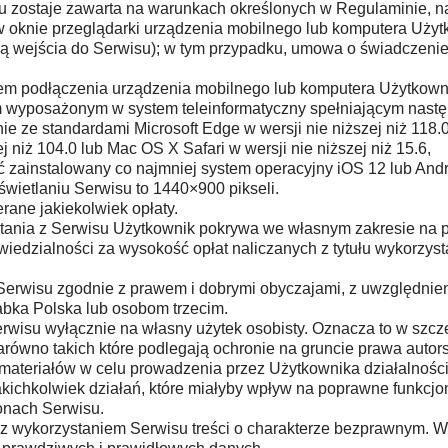
u zostaje zawarta na warunkach określonych w Regulaminie, n
oknie przeglądarki urządzenia mobilnego lub komputera Użytk
lą wejścia do Serwisu); w tym przypadku, umowa o świadczenie
iem podłączenia urządzenia mobilnego lub komputera Użytkowni
wyposażonym w system teleinformatyczny spełniającym nastę
 ze standardami Microsoft Edge w wersji nie niższej niż 118.0,
ej niż 104.0 lub Mac OS X Safari w wersji nie niższej niż 15.6,
 zainstalowany co najmniej system operacyjny iOS 12 lub Andr
wietlaniu Serwisu to 1440×900 pikseli.
erane jakiekolwiek opłaty.
stania z Serwisu Użytkownik pokrywa we własnym zakresie na
edzialności za wysokość opłat naliczanych z tytułu wykorzysta
Serwisu zgodnie z prawem i dobrymi obyczajami, z uwzględnieni
abka Polska lub osobom trzecim.
erwisu wyłącznie na własny użytek osobisty. Oznacza to w szcz
wno takich które podlegają ochronie na gruncie prawa autorskie
materiałów w celu prowadzenia przez Użytkownika działalności
kichkolwiek działań, które miałyby wpływ na poprawne funkcj
ronach Serwisu.
 z wykorzystaniem Serwisu treści o charakterze bezprawnym. W