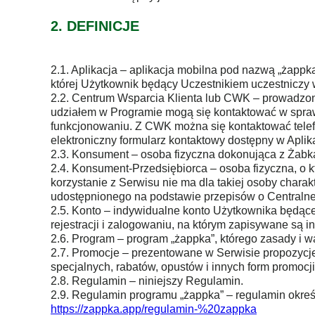
2. DEFINICJE
2.1. Aplikacja – aplikacja mobilna pod nazwą „żap
której Użytkownik będący Uczestnikiem uczestniczy 
2.2. Centrum Wsparcia Klienta lub CWK – prowadzon
udziałem w Programie mogą się kontaktować w sprawa
funkcjonowaniu. Z CWK można się kontaktować telefo
elektroniczny formularz kontaktowy dostępny w Aplika
2.3. Konsument – osoba fizyczna dokonująca z Żabk
2.4. Konsument-Przedsiębiorca – osoba fizyczna, o k
korzystanie z Serwisu nie ma dla takiej osoby char
udostępnionego na podstawie przepisów o Centralnej 
2.5. Konto – indywidualne konto Użytkownika będąc
rejestracji i zalogowaniu, na którym zapisywane są 
2.6. Program – program „żappka”, którego zasady i w
2.7. Promocje – prezentowane w Serwisie propozycje
specjalnych, rabatów, opustów i innych form promocj
2.8. Regulamin – niniejszy Regulamin.
2.9. Regulamin programu „żappka” – regulamin określ
https://zappka.app/regulamin-%20zappka