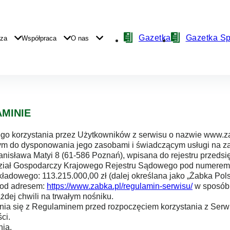
Nawigacja
Gazetka
Gazetka S
yza
Współpraca
O nas
z
lamin serwisu internetowego www.zab
ikonami
AMINIE
ego korzystania przez Użytkowników z serwisu o nazwie www.za
ym do dysponowania jego zasobami i świadczącym usługi na z
 Stanisława Matyi 8 (61-586 Poznań), wpisana do rejestru prz
ydział Gospodarczy Krajowego Rejestru Sądowego pod numer
dowego: 113.215.000,00 zł (dalej określana jako „Żabka Pols
 pod adresem:
https://www.zabka.pl/regulamin-serwisu/
w sposób 
żdej chwili na trwałym nośniku.
ia się z Regulaminem przed rozpoczęciem korzystania z Serwi
ci.
nia.