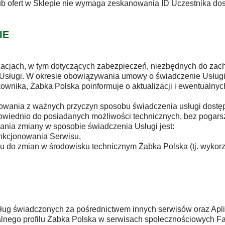
lub ofert w Sklepie nie wymaga zeskanowania ID Uczestnika do
IE
izacjach, w tym dotyczących zabezpieczeń, niezbędnych do za
ej Usługi. W okresie obowiązywania umowy o świadczenie Usłu
tkownika, Żabka Polska poinformuje o aktualizacji i ewentualn
kowania z ważnych przyczyn sposobu świadczenia usługi dostę
wiednio do posiadanych możliwości technicznych, bez pogarsza
ia zmiany w sposobie świadczenia Usługi jest:
unkcjonowania Serwisu,
 do zmian w środowisku technicznym Żabka Polska (tj. wykorz
usług świadczonych za pośrednictwem innych serwisów oraz Apl
alnego profilu Żabka Polska w serwisach społecznościowych Fac