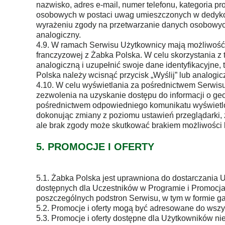
nazwisko, adres e-mail, numer telefonu, kategoria 
osobowych w postaci uwag umieszczonych w dedykowa
wyrażeniu zgody na przetwarzanie danych osobowych
analogiczny.
4.9. W ramach Serwisu Użytkownicy mają możliwość
franczyzowej z Żabka Polska. W celu skorzystania z 
analogiczną i uzupełnić swoje dane identyfikacyjne, 
Polska należy wcisnąć przycisk „Wyślij” lub analogic
4.10. W celu wyświetlania za pośrednictwem Serwisu
zezwolenia na uzyskanie dostępu do informacji o ge
pośrednictwem odpowiedniego komunikatu wyświetlon
dokonując zmiany z poziomu ustawień przeglądarki, z
ale brak zgody może skutkować brakiem możliwości ko
5. PROMOCJE I OFERTY
5.1. Żabka Polska jest uprawniona do dostarczania 
dostępnych dla Uczestników w Programie i Promocja
poszczególnych podstron Serwisu, w tym w formie g
5.2. Promocje i oferty mogą być adresowane do wsz
5.3. Promocje i oferty dostępne dla Użytkowników 