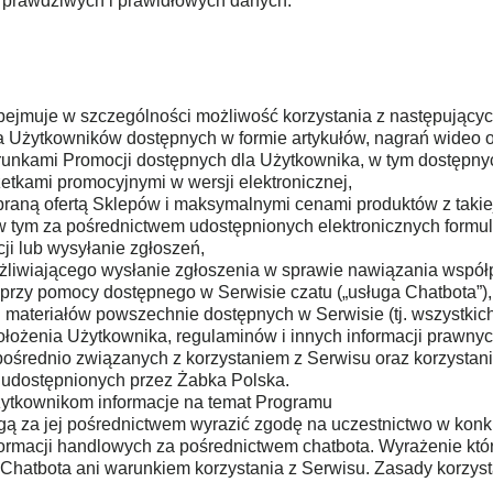
a prawdziwych i prawidłowych danych.
ejmuje w szczególności możliwość korzystania z następującyc
dla Użytkowników dostępnych w formie artykułów, nagrań wideo 
arunkami Promocji dostępnych dla Użytkownika, w tym dostępny
zetkami promocyjnymi w wersji elektronicznej,
braną ofertą Sklepów i maksymalnymi cenami produktów z takiej 
 tym za pośrednictwem udostępnionych elektronicznych formul
ji lub wysyłanie zgłoszeń,
ożliwiającego wysłanie zgłoszenia w sprawie nawiązania współ
 przy pomocy dostępnego w Serwisie czatu („usługa Chatbota”),
 i materiałów powszechnie dostępnych w Serwisie (tj. wszystk
położenia Użytkownika, regulaminów i innych informacji prawnyc
ośrednio związanych z korzystaniem z Serwisu oraz korzystani
u udostępnionych przez Żabka Polska.
żytkownikom informacje na temat Programu
ogą za jej pośrednictwem wyrazić zgodę na uczestnictwo w kon
ormacji handlowych za pośrednictwem chatbota. Wyrażenie któ
i Chatbota ani warunkiem korzystania z Serwisu. Zasady korzys