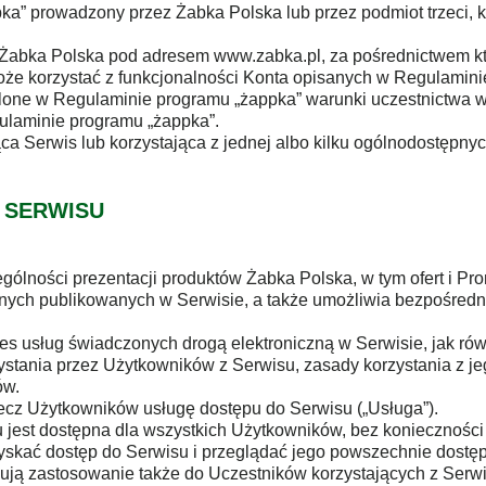
bka” prowadzony przez Żabka Polska lub przez podmiot trzeci,
z Żabka Polska pod adresem www.zabka.pl, za pośrednictwem kt
oże korzystać z funkcjonalności Konta opisanych w Regulamini
eślone w Regulaminie programu „żappka” warunki uczestnictwa w
ulaminie programu „żappka”.
a Serwis lub korzystająca z jednej albo kilku ogólnodostępny
 SERWISU
zególności prezentacji produktów Żabka Polska, w tym ofert i P
cyjnych publikowanych w Serwisie, a także umożliwia bezpośre
kres usług świadczonych drogą elektroniczną w Serwisie, jak r
ystania przez Użytkowników z Serwisu, zasady korzystania z je
ów.
ecz Użytkowników usługę dostępu do Serwisu („Usługa”).
u jest dostępna dla wszystkich Użytkowników, bez konieczności 
skać dostęp do Serwisu i przeglądać jego powszechnie dostę
dują zastosowanie także do Uczestników korzystających z Serwi