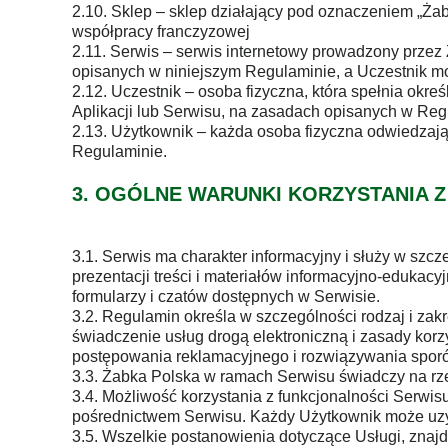
2.10. Sklep – sklep działający pod oznaczeniem „Ża
współpracy franczyzowej
2.11. Serwis – serwis internetowy prowadzony prze
opisanych w niniejszym Regulaminie, a Uczestnik m
2.12. Uczestnik – osoba fizyczna, która spełnia okr
Aplikacji lub Serwisu, na zasadach opisanych w Reg
2.13. Użytkownik – każda osoba fizyczna odwiedzając
Regulaminie.
3. OGÓLNE WARUNKI KORZYSTANIA Z
3.1. Serwis ma charakter informacyjny i służy w szc
prezentacji treści i materiałów informacyjno-eduka
formularzy i czatów dostępnych w Serwisie.
3.2. Regulamin określa w szczególności rodzaj i za
świadczenie usług drogą elektroniczną i zasady korz
postępowania reklamacyjnego i rozwiązywania spor
3.3. Żabka Polska w ramach Serwisu świadczy na rz
3.4. Możliwość korzystania z funkcjonalności Serwis
pośrednictwem Serwisu. Każdy Użytkownik może uzy
3.5. Wszelkie postanowienia dotyczące Usługi, znaj