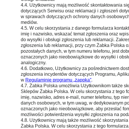
4.4. Użytkownicy mają możliwość skontaktowania się
dotyczących Serwisu oraz reklamacji i zgłoszeń doty
w sprawach dotyczących ochrony danych osobowych. 
mediów.
4.5. W celu skorzystania z danego formularza kontak
imię i nazwisko, wskazać temat zgłoszenia oraz wpi
do wysyłki i obsługi zgłoszenia lub reklamacji. Zakre
zgłoszenia lub reklamacji, przy czym Żabka Polska oz
pozostałych danych, w tym numeru telefonu, jest d
oznaczonych jako nieobowiązkowe do wysyłki i obsług
analogiczny.
4.6. Dodatkowo, Użytkownicy za pośrednictwem dost
zgłoszenia incydentów dotyczących Programu, Aplikacj
w
Regulaminie programu „żappka”
.
4.7. Żabka Polska umożliwia Użytkownikom także sk
Sklepów Żabka Polska. W celu skorzystania z tego fo
imię, nazwisko, adres e-mail, numer telefonu, typ 
danych osobowych, w tym uwag, w dedykowanym polu
oznaczonych jako nieobowiązkowe, aby przesłać form
możliwości potwierdzenia wysyłki zgłoszenia na poda
4.8. Użytkownicy mają także możliwość skorzystan
Żabka Polska. W celu skorzystania z tego formularza