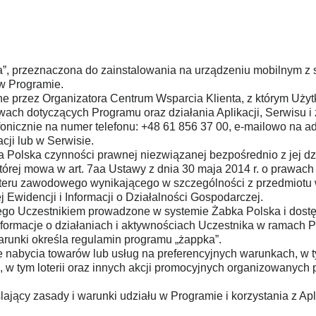
pka”, przeznaczona do zainstalowania na urządzeniu mobilnym 
w Programie.
e przez Organizatora Centrum Wsparcia Klienta, z którym Użyt
ch dotyczących Programu oraz działania Aplikacji, Serwisu i
nicznie na numer telefonu: +48 61 856 37 00, e-mailowo na ad
cji lub w Serwisie.
a Polska czynności prawnej niezwiązanej bezpośrednio z jej d
tórej mowa w art. 7aa Ustawy z dnia 30 maja 2014 r. o prawach
akteru zawodowego wynikającego w szczególności z przedmiotu
Ewidencji i Informacji o Działalności Gospodarczej.
ego Uczestnikiem prowadzone w systemie Żabka Polska i dostę
informacje o działaniach i aktywnościach Uczestnika w ramach 
arunki określa regulamin programu „żappka”.
 nabycia towarów lub usług na preferencyjnych warunkach, w t
i, w tym loterii oraz innych akcji promocyjnych organizowanych
ający zasady i warunki udziału w Programie i korzystania z Ap