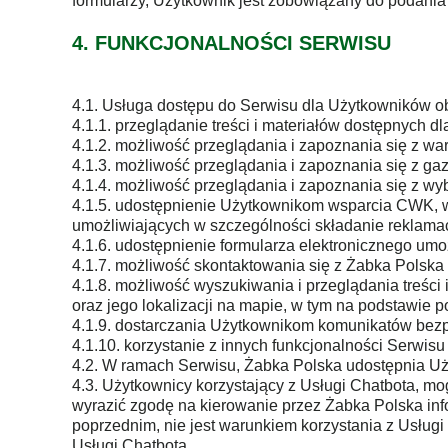
formularzy, Użytkownik jest zobowiązany do podani
4. FUNKCJONALNOŚCI SERWISU
4.1. Usługa dostępu do Serwisu dla Użytkowników ob
4.1.1. przeglądanie treści i materiałów dostępnych 
4.1.2. możliwość przeglądania i zapoznania się z w
4.1.3. możliwość przeglądania i zapoznania się z ga
4.1.4. możliwość przeglądania i zapoznania się z wy
4.1.5. udostępnienie Użytkownikom wsparcia CWK, w
umożliwiających w szczególności składanie reklamac
4.1.6. udostępnienie formularza elektronicznego um
4.1.7. możliwość skontaktowania się z Żabka Polska
4.1.8. możliwość wyszukiwania i przeglądania treści
oraz jego lokalizacji na mapie, w tym na podstawie 
4.1.9. dostarczania Użytkownikom komunikatów bezp
4.1.10. korzystanie z innych funkcjonalności Serwis
4.2. W ramach Serwisu, Żabka Polska udostępnia U
4.3. Użytkownicy korzystający z Usługi Chatbota, m
wyrazić zgodę na kierowanie przez Żabka Polska inf
poprzednim, nie jest warunkiem korzystania z Usług
Usługi Chatbota.