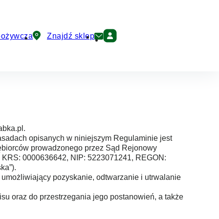
pożywcza
Znajdź sklep
ka.pl
bka.pl.
asadach opisanych w niniejszym Regulaminie jest
edsiębiorców prowadzonego przez Sąd Rejonowy
em KRS: 0000636642, NIP: 5223071241, REGON:
ka”).
umożliwiający pozyskanie, odtwarzanie i utrwalanie
su oraz do przestrzegania jego postanowień, a także