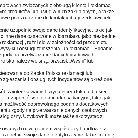
prawach związanych z obsługą klienta i reklamacji
tym produktów lub usług w nich zakupionych, a także
owe przeznaczone do kontaktu dla przedstawicieli
nie uzupełnić swoje dane identyfikacyjne, takie jak
dać inne dane oznaczone w formularzu jako niezbędne
b reklamacji, różni się w zależności od przedmiotu
ysyłki i obsługi zgłoszenia lub reklamacji. Podanie
u zgody na przetwarzanie danych osobowych
olska należy wcisnąć przycisk „Wyślij” lub
ierowania do Żabka Polska reklamacji lub
b zgłaszania i obsługi tych incydentów są określone
ób zainteresowanych wynajęciem lokalu dla sieci
 i uzupełnić swoje dane identyfikacyjne, takie jak
k ma możliwość dobrowolnego podania dodatkowych
żeniu zgody na przetwarzanie danych osobowych
alogiczny. Użytkownik może także skorzystać z
resowanych nawiązaniem współpracy handlowej z
zupełnić swoje dane identyfikacyjne, takie jak imię,