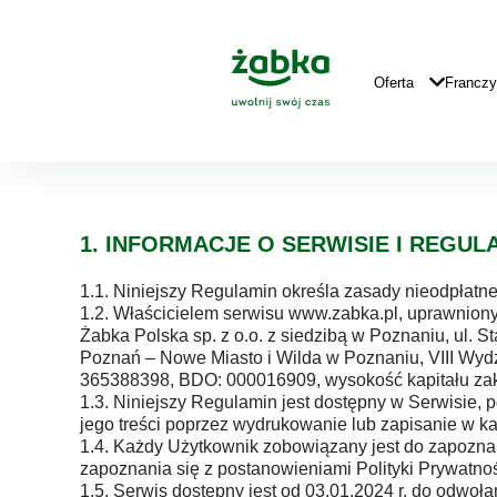
Idź do treści
Główne
Logo
Główna
Oferta
Francz
Nawigacja
Regulamin
Regu
serwisu
1. INFORMACJE O SERWISIE I REGUL
1.1. Niniejszy Regulamin określa zasady nieodpłatn
1.2. Właścicielem serwisu www.zabka.pl, uprawnion
Żabka Polska sp. z o.o. z siedzibą w Poznaniu, ul.
Poznań – Nowe Miasto i Wilda w Poznaniu, VIII W
365388398, BDO: 000016909, wysokość kapitału zakła
1.3. Niniejszy Regulamin jest dostępny w Serwisie,
jego treści poprzez wydrukowanie lub zapisanie w ka
1.4. Każdy Użytkownik zobowiązany jest do zapoznan
zapoznania się z postanowieniami Polityki Prywatnoś
1.5. Serwis dostępny jest od 03.01.2024 r. do odwoła