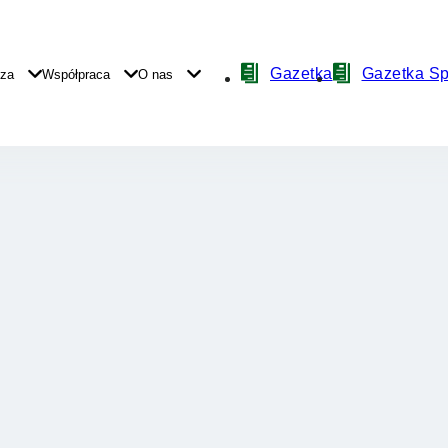
Nawigacja
Gazetka
Gazetka S
yza
Współpraca
O nas
z
ikonami