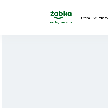
Idź do treści
Główne
Logo
Główna
Oferta
Francz
Nawigacja