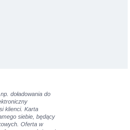
k np. doładowania do
ektroniczny
 klienci. Karta
samego siebie, będący
kowych. Oferta w