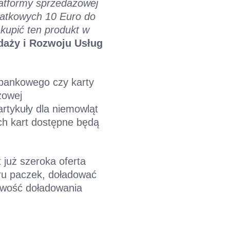
latformy sprzedażowej
datkowych 10 Euro do
kupić ten produkt w
daży i Rozwoju Usług
 bankowego czy karty
żowej
artykuły dla niemowląt
h kart dostępne będą
 już szeroka oferta
oru paczek, doładować
liwość doładowania