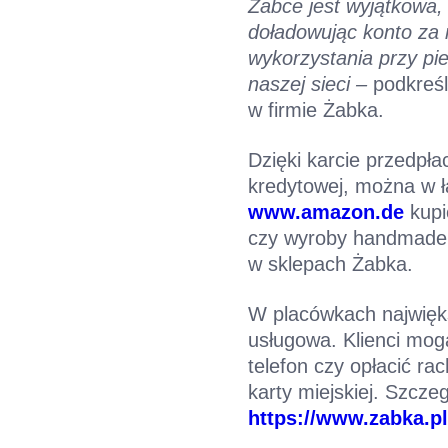
Żabce jest wyjątkowa,
doładowując konto za
wykorzystania przy pi
naszej sieci
–
podkreś
w firmie Żabka.
Dzięki karcie przedpł
kredytowej, można w 
www.amazon.de
kupić
czy wyroby handmade.
w sklepach Żabka.
W placówkach najwięks
usługowa. Klienci mog
telefon czy opłacić r
karty miejskiej. Szcz
https://www.zabka.p