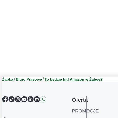
Żabka
Biuro Prasowe
To będzie hit! Amazon w Żabce?
Facebook
TikTok
Instagram
YouTube
LinkedIn
Discord
Kontakt
Oferta
PROMOCJE