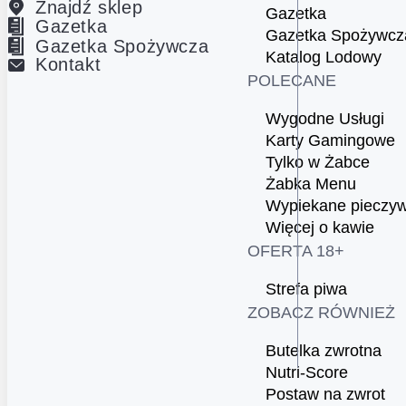
Znajdź sklep
Gazetka
Gazetka
Gazetka Spożywcz
Gazetka Spożywcza
Katalog Lodowy
Kontakt
POLECANE
Wygodne Usługi
Karty Gamingowe
Tylko w Żabce
Żabka Menu
Wypiekane pieczy
Więcej o kawie
OFERTA 18+
Strefa piwa
ZOBACZ RÓWNIEŻ
Butelka zwrotna
Nutri-Score
Postaw na zwrot