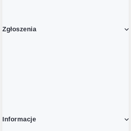
Aktualności
Zgłoszenia
Obsługa Klienta (Zgłoś sprawę)
Platforma Zakupowa Logintrade
Platforma Zakupowa Ariba
Compliance
Informacje