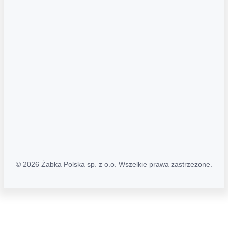
Regulamin serwisu
Regulamin katalogu alkoholowego
Polityka prywatności
Polityka Transparentności (PL/ENG)
MAPA STRONY
Mapa Strony
© 2026 Żabka Polska sp. z o.o. Wszelkie prawa zastrzeżone.