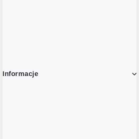
Obsługa Klienta (Zgłoś sprawę)
Platforma Zakupowa Logintrade
Platforma Zakupowa Ariba
Compliance
Informacje
O NAS
O Żabce
Aplikacja Żappka
Biuro prasowe