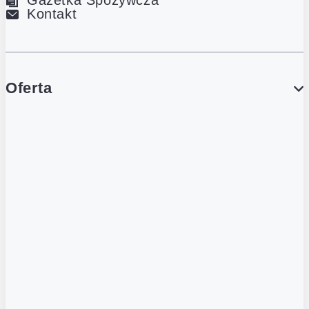
Kontakt
Oferta
PROMOCJE
Gazetka
Gazetka Spożywcza
Katalog Lodowy
POLECANE
Wygodne Usługi