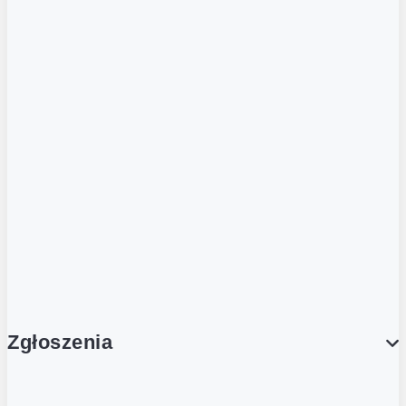
Franczyza
Podcasty
Dla obcokrajowców
Franczyzobiorcy Ambasadorzy
BLOG
Aktualności
Zgłoszenia