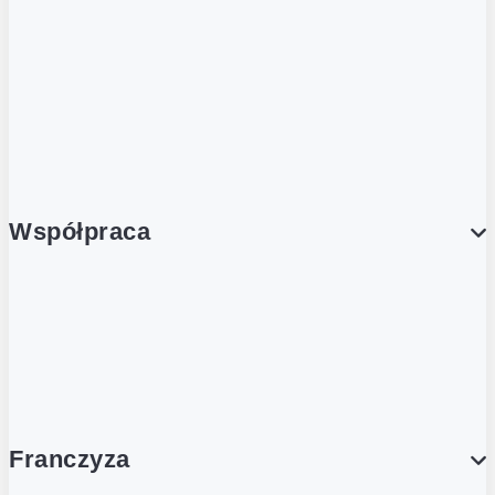
Nutri-Score
Postaw na zwrot
Porcja Dobrego!
Współpraca
Wynajem lokali
Współpraca handlowa
Franczyza