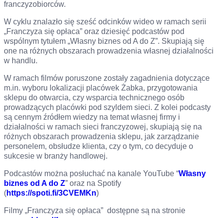
franczyzobiorców.
W cyklu znalazło się sześć odcinków wideo w ramach serii
„Franczyza się opłaca” oraz dziesięć podcastów pod
wspólnym tytułem „Własny biznes od A do Z”. Skupiają się
one na różnych obszarach prowadzenia własnej działalności
w handlu.
W ramach filmów poruszone zostały zagadnienia dotyczące
m.in. wyboru lokalizacji placówek Żabka, przygotowania
sklepu do otwarcia, czy wsparcia technicznego osób
prowadzących placówki pod szyldem sieci. Z kolei podcasty
są cennym źródłem wiedzy na temat własnej firmy i
działalności w ramach sieci franczyzowej, skupiają się na
różnych obszarach prowadzenia sklepu, jak zarządzanie
personelem, obsłudze klienta, czy o tym, co decyduje o
sukcesie w branży handlowej.
Podcastów można posłuchać na kanale YouTube “
Własny
biznes od A do Z
” oraz na Spotify
(
https://spoti.fi/3CVEMKn
)
Filmy „Franczyza się opłaca” dostępne są na stronie