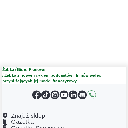
Żabka
Biuro Prasowe
Żabka z nowym cyklem podcastów i filmów wideo
przybliżających jej model franczyzowy
Facebook
TikTok
Instagram
YouTube
LinkedIn
Discord
Kontakt
Znajdź sklep
Gazetka
Gazetka Spożywcza