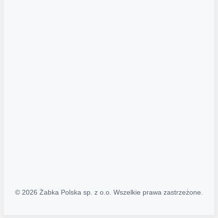
Akcje promocyjne
Regulamin serwisu
Regulamin katalogu alkoholowego
Polityka prywatności
Polityka Transparentności (PL/ENG)
MAPA STRONY
Mapa Strony
© 2026 Żabka Polska sp. z o.o. Wszelkie prawa zastrzeżone.