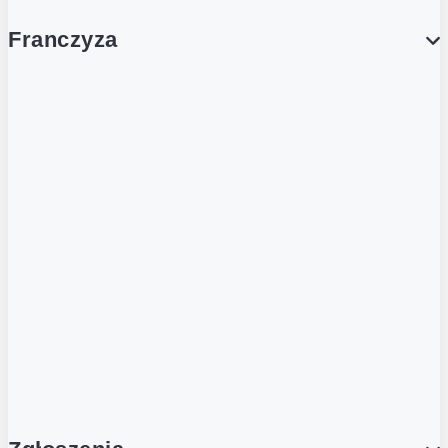
Franczyza
Franczyza
Podcasty
Dla obcokrajowców
Franczyzobiorcy Ambasadorzy
BLOG
Aktualności