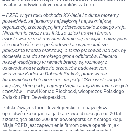
ustalania indywidualnych warunków zakupu.
–
PZFD w tym roku obchodzi XX-lecie i z dumą możemy
powiedzieć, że jesteśmy największą i najważniejszą
organizacją zrzeszającą firmy deweloperskie z całego kraju.
Niezmiernie cieszy nas fakt, że dzięki nowym firmom
członkowskim możemy nieustannie się rozwijać, pokazywać
różnorodność naszego środowiska i wymieniać się
praktyczną wiedzą branżową, a także pracować nad tym, by
docierała ona do szerokiego grona odbiorców. Efektami
naszej współpracy w ramach branży są rozmowy z
ustawodawcą w zakresie przepisów budowlanych,
wdrażanie Kodeksu Dobrych Praktyk, promowanie
budownictwa ekologicznego, projekty CSR i wiele innych
inicjatyw, które podejmujemy dzięki zaangażowaniu naszych
członków
– mówi Konrad Płochocki, wiceprezes Polskiego
Związku Firm Deweloperskich.
Polski Związek Firm Deweloperskich to największa
opiniotwórcza organizacja branżowa, działająca od 20 lat i
zrzeszająca blisko 300 firm deweloperskich z całego kraju.
Misją PZFD jest zapewnienie firmom deweloperskim jak