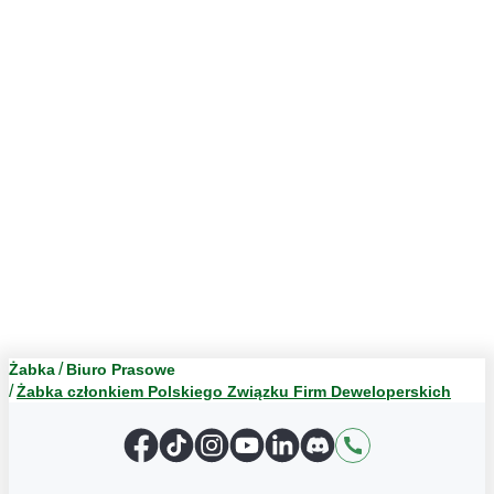
Żabka
Biuro Prasowe
Żabka członkiem Polskiego Związku Firm Deweloperskich
Facebook
TikTok
Instagram
YouTube
LinkedIn
Discord
Kontakt