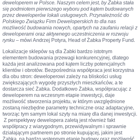
deweloperem w Polsce. Naszym celem jest, by Żabka stała
się podmiotem pierwszego wyboru pod kątem budowanych
przez deweloperów lokali usługowych. Przynależność do
Polskiego Związku Firm Deweloperskich to dla nas
możliwość budowania nowych, opartych na zaufaniu relacji z
deweloperami oraz aktywnego uczestniczenia w rozwoju
rynku
– mówi Andrzej Potyra
,
Head of Żabka Property Fund.
Lokalizacje sklepów są dla Żabki bardzo istotnym
elementem budowania przewagi konkurencyjnej, dlatego
każda jest analizowana pod kątem liczby potencjalnych
klientów i obrotów. Bezpośrednia współpraca jest korzystna
dla obu stron: deweloperowi zależy na bliskości usług
zwiększających wygodę przyszłych mieszkańców, a te
dostarcza sieć Żabka. Dodatkowo Żabka, współpracując z
deweloperem na wczesnym etapie inwestycji, daje
możliwość stworzenia projektu, w którym uwzględnione
zostaną niezbędne parametry techniczne oraz adaptacyjne,
tworząc tym samym lokal szyty na miarę dla danej inwestycji.
Z perspektywy dewelopera zaletą jest również fakt
współpracy z wiarygodnym, przewidywalnym i sprawnie
działającym partnerem po stronie kupującej, jakim jest
Żabka, na bardzo wstępnym etapie budowy oraz możliwość