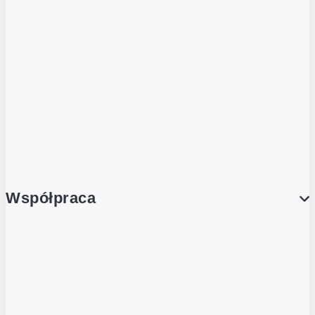
Butelka zwrotna
Nutri-Score
Postaw na zwrot
Porcja Dobrego!
Współpraca
Wynajem lokali
Współpraca handlowa