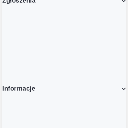
Zgłoszenia
Obsługa Klienta (Zgłoś sprawę)
Platforma Zakupowa Logintrade
Platforma Zakupowa Ariba
Compliance
Informacje
O NAS
O Żabce