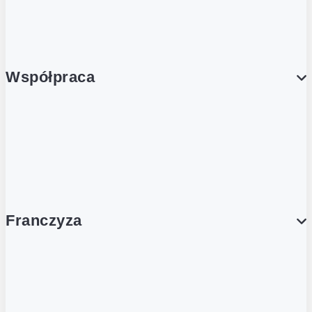
Porcja Dobrego!
Współpraca
Wynajem lokali
Współpraca handlowa
Franczyza
Franczyza
Podcasty