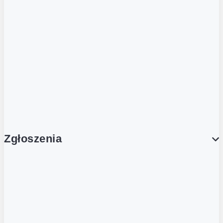
Dla obcokrajowców
Franczyzobiorcy Ambasadorzy
BLOG
Aktualności
Zgłoszenia
Obsługa Klienta (Zgłoś sprawę)
Platforma Zakupowa Logintrade