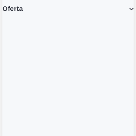
Oferta
PROMOCJE
Gazetka
Gazetka Spożywcza
Katalog Lodowy
POLECANE
Wygodne Usługi
Karty Gamingowe
Tylko w Żabce