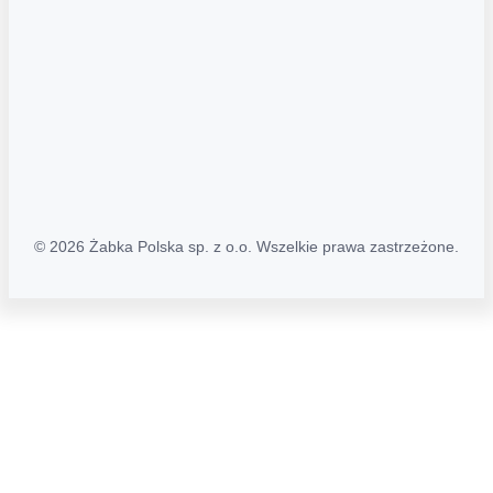
Polityka prywatności
Polityka Transparentności (PL/ENG)
MAPA STRONY
Mapa Strony
© 2026 Żabka Polska sp. z o.o. Wszelkie prawa zastrzeżone.