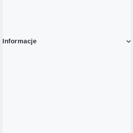
Platforma Zakupowa Ariba
Compliance
Informacje
O NAS
O Żabce
Aplikacja Żappka
Biuro prasowe
Nowe otwarcia