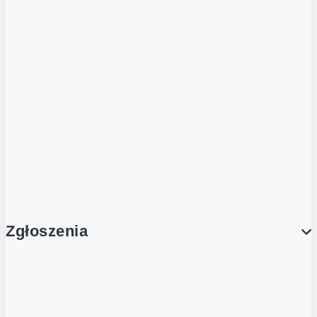
Podcasty
Dla obcokrajowców
Franczyzobiorcy Ambasadorzy
BLOG
Aktualności
Zgłoszenia
Obsługa Klienta (Zgłoś sprawę)