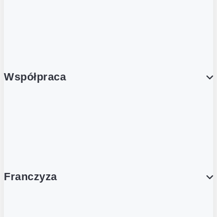
Postaw na zwrot
Porcja Dobrego!
Współpraca
Wynajem lokali
Współpraca handlowa
Franczyza
Franczyza