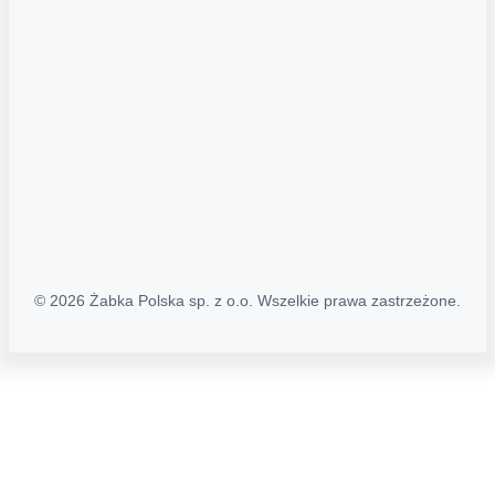
Regulamin katalogu alkoholowego
Polityka prywatności
Polityka Transparentności (PL/ENG)
MAPA STRONY
Mapa Strony
© 2026 Żabka Polska sp. z o.o. Wszelkie prawa zastrzeżone.