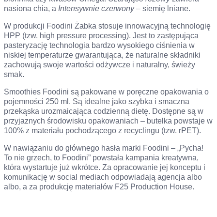
nasiona chia, a
Intensywnie czerwony
– siemię lniane.
W produkcji Foodini Żabka stosuje innowacyjną technologię
HPP (tzw. high pressure processing). Jest to zastępująca
pasteryzację technologia bardzo wysokiego ciśnienia w
niskiej temperaturze gwarantująca, że naturalne składniki
zachowują swoje wartości odżywcze i naturalny, świeży
smak.
Smoothies Foodini są pakowane w poręczne opakowania o
pojemności 250 ml. Są idealne jako szybka i smaczna
przekąska urozmaicająca codzienną dietę. Dostępne są w
przyjaznych środowisku opakowaniach – butelka powstaje w
100% z materiału pochodzącego z recyclingu (tzw. rPET).
W nawiązaniu do głównego hasła marki Foodini – „Pycha!
To nie grzech, to Foodini” powstała kampania kreatywna,
która wystartuje już wkrótce. Za opracowanie jej konceptu i
komunikację w social mediach odpowiadają agencja albo
albo, a za produkcję materiałów F25 Production House.