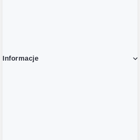
Platforma Zakupowa Logintrade
Platforma Zakupowa Ariba
Compliance
Informacje
O NAS
O Żabce
Aplikacja Żappka
Biuro prasowe
Nowe otwarcia