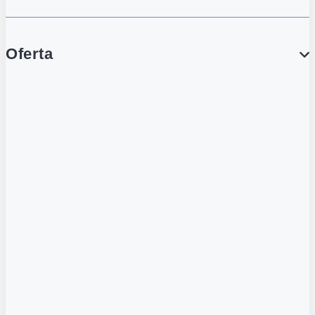
Oferta
PROMOCJE
Gazetka
Gazetka Spożywcza
Katalog Lodowy
POLECANE
Wygodne Usługi
Karty Gamingowe