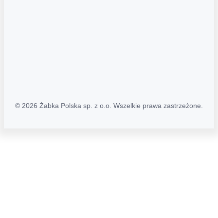
Polityka Transparentności (PL/ENG)
MAPA STRONY
Mapa Strony
© 2026 Żabka Polska sp. z o.o. Wszelkie prawa zastrzeżone.