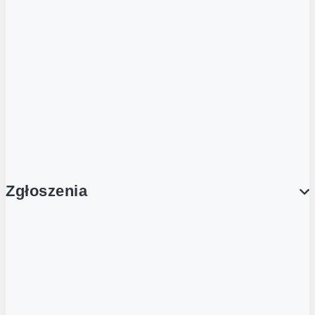
Dla obcokrajowców
Franczyzobiorcy Ambasadorzy
BLOG
Aktualności
Zgłoszenia
Obsługa Klienta (Zgłoś sprawę)
Platforma Zakupowa Logintrade