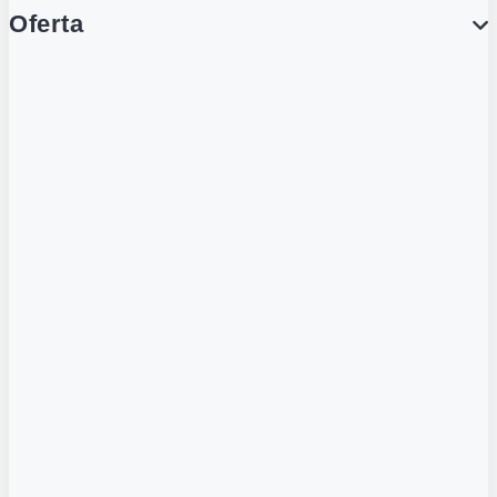
Oferta
PROMOCJE
Gazetka
Gazetka Spożywcza
Katalog Lodowy
POLECANE
Wygodne Usługi
Karty Gamingowe
Tylko w Żabce