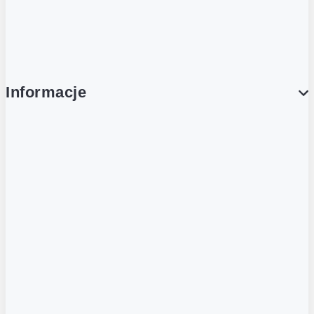
Platforma Zakupowa Ariba
Compliance
Informacje
O NAS
O Żabce
Aplikacja Żappka
Biuro prasowe
Nowe otwarcia
Kariera w Grupie Żabka