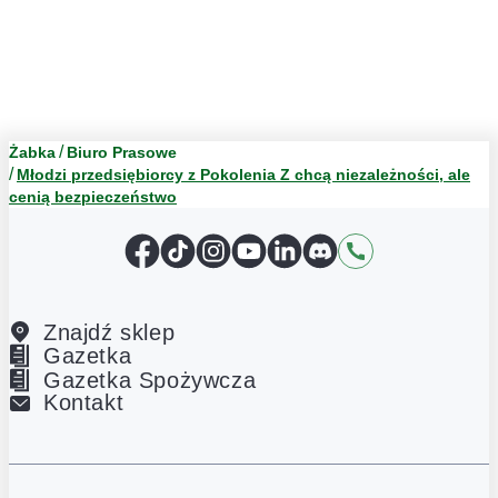
Żabka
Biuro Prasowe
Młodzi przedsiębiorcy z Pokolenia Z chcą niezależności, ale
cenią bezpieczeństwo
Facebook
TikTok
Instagram
YouTube
LinkedIn
Discord
Kontakt
Znajdź sklep
Gazetka
Gazetka Spożywcza
Kontakt