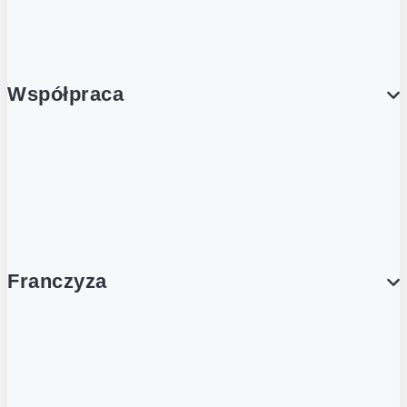
Porcja Dobrego!
Współpraca
Wynajem lokali
Współpraca handlowa
Franczyza
Franczyza
Podcasty