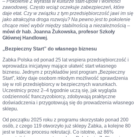
–
Pokolenie Z wyrasta
w kulturze start-upów i wolności
zawodowej. Często wciąż oczekuje zabezpieczeń, które
daje etat. Czy w związku z tym przedsiębiorczość jawi im się
jako atrakcyjna droga rozwoju? Na pewno jest to pokolenie
chcące mieć wybór między stabilnością a niezależnością
–
mówi dr hab. Joanna Żukowska, profesor Szkoły
Głównej Handlowej
.
„Bezpieczny Start” do własnego biznesu
Żabka Polska od ponad 25 lat wspiera przedsiębiorczość i
wprowadza inicjatywy mające ułatwić start własnego
biznesu. Jednym z przykładów jest program „Bezpieczny
Start”, który daje osobom młodym możliwość sprawdzenia
się w roli przedsiębiorcy w bezpiecznych warunkach.
Uczestnicy przez 2–4 tygodnie uczą się, jak wygląda
codzienność franczyzobiorcy, zdobywają praktyczne
doświadczenia i przygotowują się do prowadzenia własnego
sklepu.
Od początku 2025 roku z programu skorzystało ponad 200
osób, z czego 119 otworzyło już sklepy Żabka, a kolejne 80
jest w trakcie procesu rekrutacji. Co istotne, aż 86%