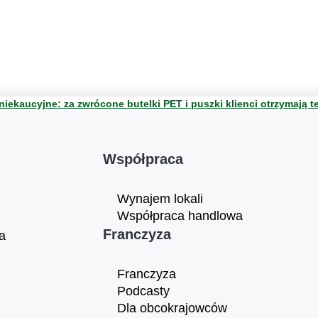
iekaucyjne: za zwrócone butelki PET i puszki klienci otrzymają 
Współpraca
Wynajem lokali
Współpraca handlowa
Franczyza
a
Franczyza
Podcasty
Dla obcokrajowców