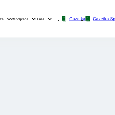
Nawigacja
Gazetka
Gazetka S
yza
Współpraca
O nas
z
ikonami