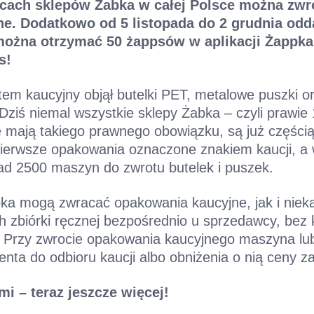
iącach sklepów Żabka w całej Polsce można zw
ne. Dodatkowo od 5 listopada do 2 grudnia odda
 można otrzymać 50 żappsów w aplikacji Żappka
s!
em kaucyjny objął butelki PET, metalowe puszki or
Dziś niemal wszystkie sklepy Żabka – czyli prawie
ie mają takiego prawnego obowiązku, są już części
pierwsze opakowania oznaczone znakiem kaucji, a 
ad 2500 maszyn do zwrotu butelek i puszek.
bka mogą zwracać opakowania kaucyjne, jak i niek
h zbiórki ręcznej bezpośrednio u sprzedawcy, bez 
 Przy zwrocie opakowania kaucyjnego maszyna lu
ienta do odbioru kaucji albo obniżenia o nią ceny 
i – teraz jeszcze więcej!