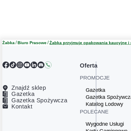
Żabka
Biuro Prasowe
Żabka przyjmuje opakowania kaucyjne i n
Facebook
TikTok
Instagram
YouTube
LinkedIn
Discord
Kontakt
Oferta
PROMOCJE
Znajdź sklep
Gazetka
Gazetka
Gazetka Spożywcz
Gazetka Spożywcza
Katalog Lodowy
Kontakt
POLECANE
Wygodne Usługi
Karty Gamingowe