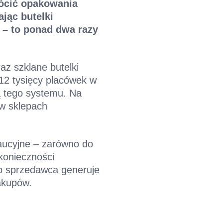
rócić opakowania
jąc butelki
 – to ponad dwa razy
az szklane butelki
 12 tysięcy placówek w
ą tego systemu. Na
w sklepach
aucyjne – zarówno do
konieczności
b sprzedawca generuje
zakupów.