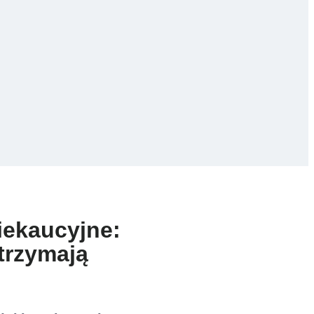
iekaucyjne:
otrzymają