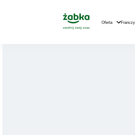
Idź do treści
Główne
Logo
Główna
Oferta
Francz
Nawigacja