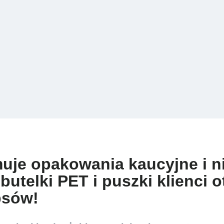
uje opakowania kaucyjne i n
butelki PET i puszki klienci 
ppsów!