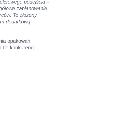
eksowego podejścia –
egółowe zaplanowanie
rców. To złożony
nam dodatkową
ania opakowań,
 tle konkurencji.