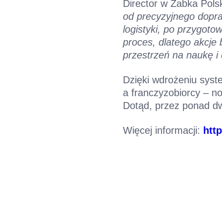
Director w Żabka Pol
od precyzyjnego dopr
logistyki, po przygot
proces, dlatego akcj
przestrzeń na naukę i
Dzięki wdrożeniu sys
a franczyzobiorcy – no
Dotąd, przez ponad dw
Więcej informacji:
htt