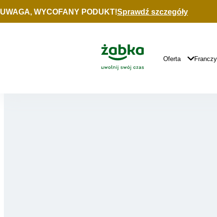
Idź do treści
UWAGA, WYCOFANY PODUKT!
Sprawdź szczegóły
Główne
Logo
Główna
Oferta
Francz
Nawigacja