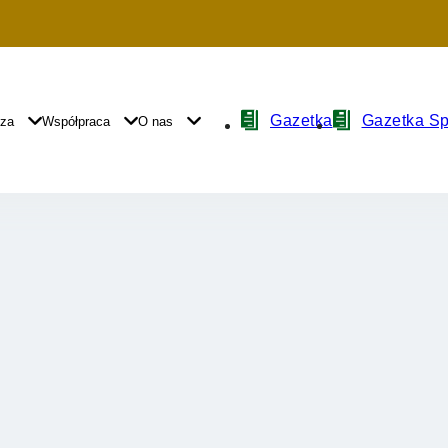
Nawigacja
Gazetka
Gazetka S
yza
Współpraca
O nas
z
ikonami