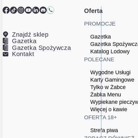
Facebook
TikTok
Instagram
YouTube
LinkedIn
Discord
Kontakt
Oferta
PROMOCJE
Znajdź sklep
Gazetka
Gazetka
Gazetka Spożywcz
Gazetka Spożywcza
Katalog Lodowy
Kontakt
POLECANE
Wygodne Usługi
Karty Gamingowe
Tylko w Żabce
Żabka Menu
Wypiekane pieczy
Więcej o kawie
OFERTA 18+
Strefa piwa