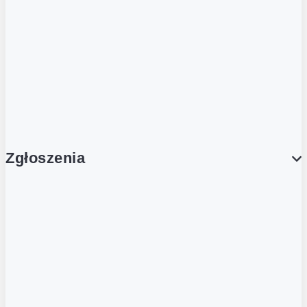
Dla obcokrajowców
Franczyzobiorcy Ambasadorzy
BLOG
Aktualności
Zgłoszenia
Obsługa Klienta (Zgłoś sprawę)
Platforma Zakupowa Logintrade
Platforma Zakupowa Ariba