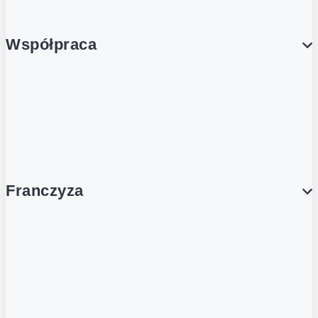
Współpraca
Wynajem lokali
Współpraca handlowa
Franczyza
Franczyza
Podcasty