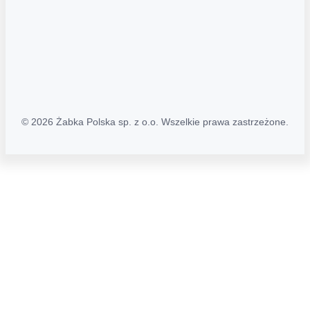
Polityka Transparentności (PL/ENG)
MAPA STRONY
Mapa Strony
© 2026 Żabka Polska sp. z o.o. Wszelkie prawa zastrzeżone.