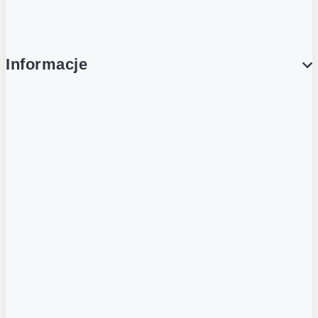
Compliance
Informacje
O NAS
O Żabce
Aplikacja Żappka
Biuro prasowe
Nowe otwarcia
Kariera w Grupie Żabka