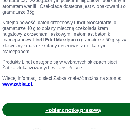
pomarańczy, wzbogaconym płatkami migdałów i delikatnym
aromatem wanilii. Czekolada dostępna jest w opakowaniu o
gramaturze 35g.
Kolejna nowość, baton orzechowy
Lindt Nocciolatte,
o
gramaturze 40 g to oblany mleczną czekoladą krem
nugatowy z orzechami laskowymi, natomiast batonik
marcepanowy
Lindt Edel Marzipan
o gramaturze 50 g łączy
klasyczny smak czekolady deserowej z delikatnym
marcepanem.
Produkty Lindt dostępne są w wybranych sklepach sieci
Żabka zlokalizowanych w całej Polsce.
Więcej informacji o sieci Żabka znaleźć można na stronie:
www.zabka.pl
.
Pobierz notkę prasową