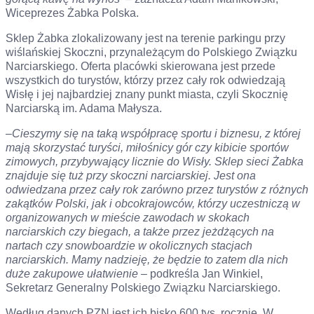
Wiceprezes Żabka Polska.
Sklep Żabka zlokalizowany jest na terenie parkingu przy
wiślańskiej Skoczni, przynależącym do Polskiego Związku
Narciarskiego. Oferta placówki skierowana jest przede
wszystkich do turystów, którzy przez cały rok odwiedzają
Wisłę i jej najbardziej znany punkt miasta, czyli Skocznię
Narciarską im. Adama Małysza.
–
Cieszymy się na taką współpracę sportu i biznesu, z której
mają skorzystać turyści, miłośnicy gór czy kibicie sportów
zimowych, przybywający licznie do Wisły. Sklep sieci Żabka
znajduje się tuż przy skoczni narciarskiej. Jest ona
odwiedzana przez cały rok zarówno przez turystów z różnych
zakątków Polski, jak i obcokrajowców, którzy uczestniczą w
organizowanych w mieście zawodach w skokach
narciarskich czy biegach, a także przez jeżdżących na
nartach czy snowboardzie w okolicznych stacjach
narciarskich. Mamy nadzieję, że będzie to zatem dla nich
duże zakupowe ułatwienie
– podkreśla Jan Winkiel,
Sekretarz Generalny Polskiego Związku Narciarskiego.
Według danych PZN jest ich bisko 600 tys. rocznie. W