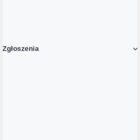
BLOG
Aktualności
Zgłoszenia
Obsługa Klienta (Zgłoś sprawę)
Platforma Zakupowa Logintrade
Platforma Zakupowa Ariba
Compliance