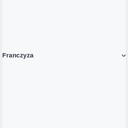
Wynajem lokali
Współpraca handlowa
Franczyza
Franczyza
Podcasty
Dla obcokrajowców
Franczyzobiorcy Ambasadorzy