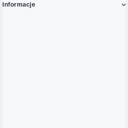
Informacje
O NAS
O Żabce
Aplikacja Żappka
Biuro prasowe
Nowe otwarcia
Kariera w Grupie Żabka
Grupa Żabka
Żabka Nano