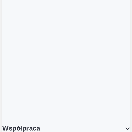
Więcej o kawie
OFERTA 18+
Strefa piwa
ZOBACZ RÓWNIEŻ
Butelka zwrotna
Nutri-Score
Postaw na zwrot
Porcja Dobrego!
Współpraca