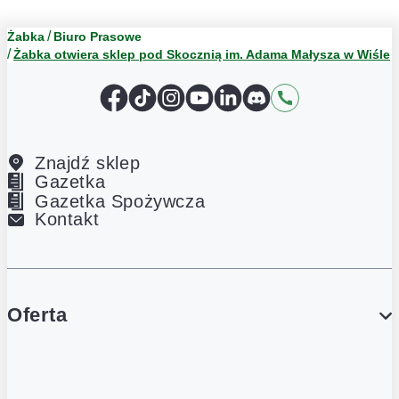
Żabka
Biuro Prasowe
Żabka otwiera sklep pod Skocznią im. Adama Małysza w Wiśle
Facebook
TikTok
Instagram
YouTube
LinkedIn
Discord
Kontakt
Znajdź sklep
Gazetka
Gazetka Spożywcza
Kontakt
Oferta
PROMOCJE