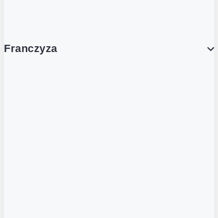
Współpraca handlowa
Franczyza
Franczyza
Podcasty
Dla obcokrajowców
Franczyzobiorcy Ambasadorzy
BLOG
Aktualności