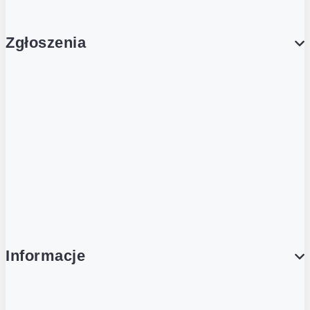
Zgłoszenia
Obsługa Klienta (Zgłoś sprawę)
Platforma Zakupowa Logintrade
Platforma Zakupowa Ariba
Compliance
Informacje
O NAS