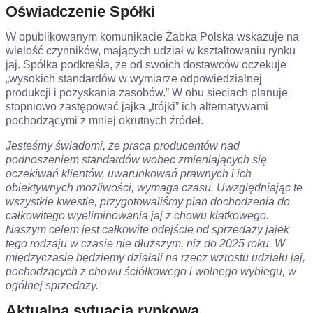
Oświadczenie Spółki
W opublikowanym komunikacie Żabka Polska wskazuje na
wielość czynników, mających udział w kształtowaniu rynku
jaj. Spółka podkreśla, że od swoich dostawców oczekuje
„wysokich standardów w wymiarze odpowiedzialnej
produkcji i pozyskania zasobów.” W obu sieciach planuje
stopniowo zastępować jajka „trójki” ich alternatywami
pochodzącymi z mniej okrutnych źródeł.
Jesteśmy świadomi, że praca producentów nad
podnoszeniem standardów wobec zmieniających się
oczekiwań klientów, uwarunkowań prawnych i ich
obiektywnych możliwości, wymaga czasu. Uwzględniając te
wszystkie kwestie, przygotowaliśmy plan dochodzenia do
całkowitego wyeliminowania jaj z chowu klatkowego.
Naszym celem jest całkowite odejście od sprzedaży jajek
tego rodzaju w czasie nie dłuższym, niż do 2025 roku. W
międzyczasie będziemy działali na rzecz wzrostu udziału jaj,
pochodzących z chowu ściółkowego i wolnego wybiegu, w
ogólnej sprzedaży.
Aktualna sytuacja rynkowa