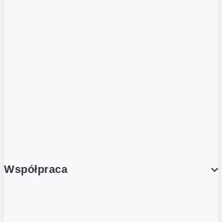
Strefa piwa
ZOBACZ RÓWNIEŻ
Butelka zwrotna
Nutri-Score
Postaw na zwrot
Porcja Dobrego!
Współpraca
Wynajem lokali