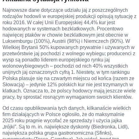
Najnowsze dane dotyczące udziału jaj z poszczególnych
rodzajów hodowli w europejskiej produkcji opisują sytuację z
roku 2016. W całej Unii Europejskiej 44,4% kur jest
hodowanych w systemach bezklatkowych. Procentowo
najwięcej ptaków w chowie bezklatkowym jest obecnie w
Luksemburgu (100%), Austrii (98%) i Niemczech (90%). W
Wielkiej Brytanii 50% kupowanych prywatnie i używanych w
przetwórstwie jaj pochodzi z wolnego wybiegu; producenci z
wysp są ponadto liderem europejskiego rynku jaj
wolonowybiegowych – pochodzi od nich 40% wszystkich
unijnych jaj oznaczonych cyfrą 1. Niestety, w tym rankingu
Polska plasuje się na czwartym miejscu od końca (razem ze
Słowacją) – jedynie 12% polskich kur nie jest trzymanych w
klatkach. Oznacza to, że polscy hodowcy mają jeszcze wiele
pracy, by sprostać rosnącym wymaganiom swoich klientów.
Od czasu opublikowania tych danych, kilkanaście wielkich
firm działających w Polsce ogłosiło, że do maksymalnie
2025 roku pragnie wycofać ze sprzedaży i użycia jajka
„trójki”. Są to m. in. największe dyskonty (Biedronka, Lidl),
największa polska grupa gastronomiczna (Sfinks),