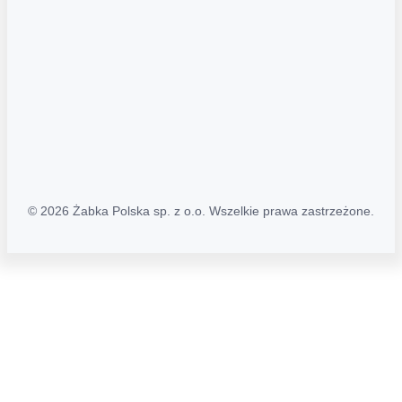
Polityka prywatności
Polityka Transparentności (PL/ENG)
MAPA STRONY
Mapa Strony
© 2026 Żabka Polska sp. z o.o. Wszelkie prawa zastrzeżone.