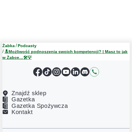
Żabka
Podcasty
🔝Możliwość podnoszenia swoich kompetencji? | Masz to jak
w Żabce…🛠️💡
Facebook
TikTok
Instagram
YouTube
LinkedIn
Discord
Kontakt
Znajdź sklep
Gazetka
Gazetka Spożywcza
Kontakt