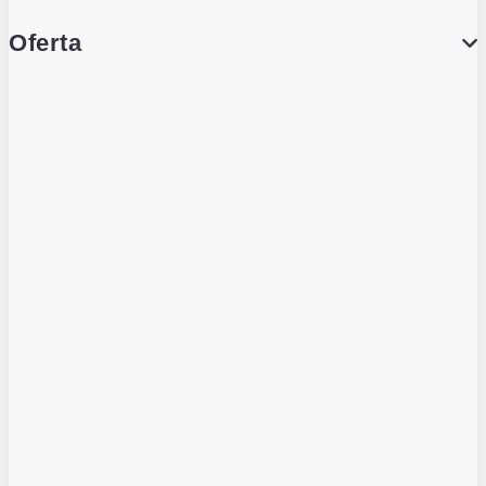
Oferta
PROMOCJE
Gazetka
Gazetka Spożywcza
Katalog Lodowy
POLECANE
Wygodne Usługi
Karty Gamingowe
Tylko w Żabce