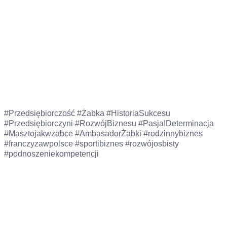
#Przedsiębiorczość #Żabka #HistoriaSukcesu
#Przedsiębiorczyni #RozwójBiznesu #PasjaIDeterminacja
#Masztojakwżabce #AmbasadorŻabki #rodzinnybiznes
#franczyzawpolsce #sportibiznes #rozwójosbisty
#podnoszeniekompetencji
Wypełnij formularz, a my wkrótce się z Tobą
skontaktujemy