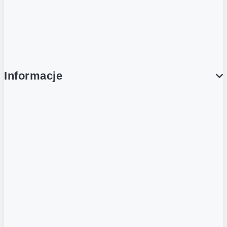
Platforma Zakupowa Ariba
Compliance
Informacje
O NAS
O Żabce
Aplikacja Żappka
Biuro prasowe
Nowe otwarcia