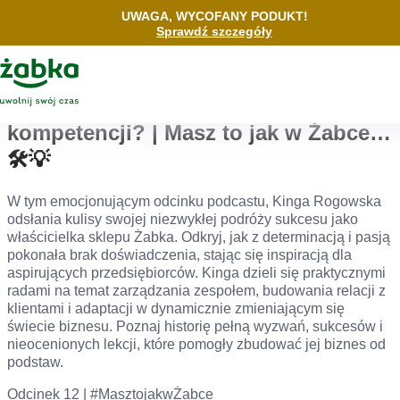
Idź do treści
UWAGA, WYCOFANY PODUKT!
Sprawdź szczegóły
Wróć
Główne
Logo
🔝Możliwość podnoszenia swoich
kompetencji? | Masz to jak w Żabce…
🛠️💡
W tym emocjonującym odcinku podcastu, Kinga Rogowska
odsłania kulisy swojej niezwykłej podróży sukcesu jako
właścicielka sklepu Żabka. Odkryj, jak z determinacją i pasją
pokonała brak doświadczenia, stając się inspiracją dla
aspirujących przedsiębiorców. Kinga dzieli się praktycznymi
radami na temat zarządzania zespołem, budowania relacji z
klientami i adaptacji w dynamicznie zmieniającym się
świecie biznesu. Poznaj historię pełną wyzwań, sukcesów i
nieocenionych lekcji, które pomogły zbudować jej biznes od
podstaw.
Odcinek 12 | #MasztojakwŻabce