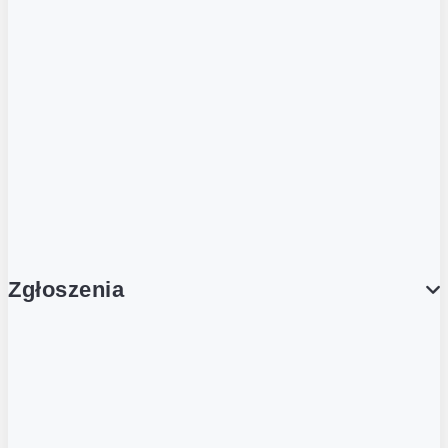
Podcasty
Dla obcokrajowców
Franczyzobiorcy Ambasadorzy
BLOG
Aktualności
Zgłoszenia
Obsługa Klienta (Zgłoś sprawę)
Platforma Zakupowa Logintrade