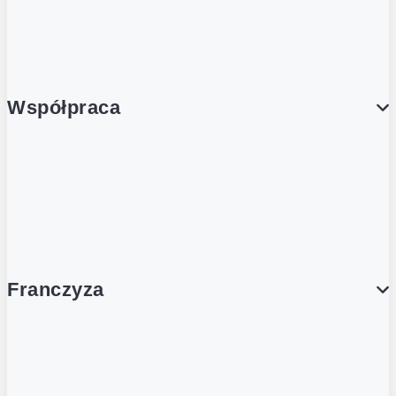
Porcja Dobrego!
Współpraca
Wynajem lokali
Współpraca handlowa
Franczyza
Franczyza