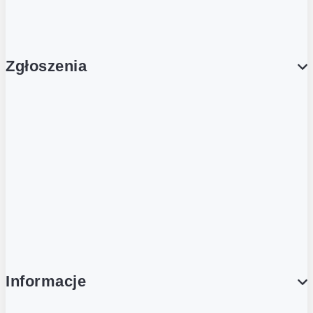
Aktualności
Zgłoszenia
Obsługa Klienta (Zgłoś sprawę)
Platforma Zakupowa Logintrade
Platforma Zakupowa Ariba
Compliance
Informacje