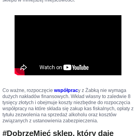
Co ważne, rozpoczęcie
współprac
y z Żabką nie wymaga
dużych nakładów finansowych. Wkład własny to zaledwie 8
tysięcy złotych i obejmuje koszty niezbędne do rozpoczęcia
współpracy na które składa się zakup kas fiskalnych, opłaty z
tytułu zezwolenia na sprzedaż alkoholu oraz kosztów
związanych z ustanowienia zabezpieczenia.
#DobrzeMieć sklep, który daje