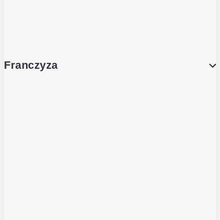
Wynajem lokali
Współpraca handlowa
Franczyza
Franczyza
Podcasty
Dla obcokrajowców
Franczyzobiorcy Ambasadorzy
BLOG