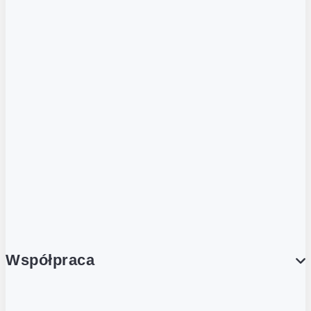
Strefa piwa
ZOBACZ RÓWNIEŻ
Butelka zwrotna
Nutri-Score
Postaw na zwrot
Porcja Dobrego!
Współpraca