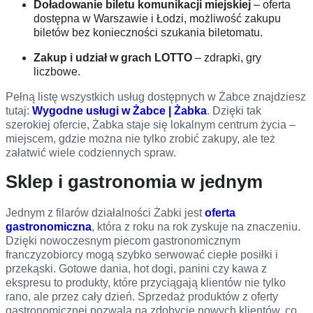
Doładowanie biletu komunikacji miejskiej
– oferta
dostępna w Warszawie i Łodzi, możliwość zakupu
biletów bez konieczności szukania biletomatu.
Zakup i udział w grach LOTTO
– zdrapki, gry
liczbowe.
Pełną listę wszystkich usług dostępnych w Żabce znajdziesz
tutaj:
Wygodne usługi w Żabce | Żabka
. Dzięki tak
szerokiej ofercie, Żabka staje się lokalnym centrum życia –
miejscem, gdzie można nie tylko zrobić zakupy, ale też
załatwić wiele codziennych spraw.
Sklep i gastronomia w jednym
Jednym z filarów działalności Żabki jest
oferta
gastronomiczna
, która z roku na rok zyskuje na znaczeniu.
Dzięki nowoczesnym piecom gastronomicznym
franczyzobiorcy mogą szybko serwować ciepłe posiłki i
przekąski. Gotowe dania, hot dogi, panini czy kawa z
ekspresu to produkty, które przyciągają klientów nie tylko
rano, ale przez cały dzień. Sprzedaż produktów z oferty
gastronomicznej pozwala na zdobycie nowych klientów, co