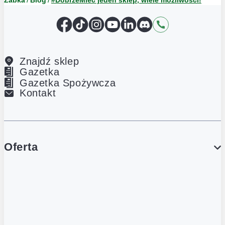
Żabka
Blog
#DobrzeMieć jeden sklep, wiele możliwości!
Facebook
TikTok
Instagram
YouTube
LinkedIn
Discord
Kontakt
Znajdź sklep
Gazetka
Gazetka Spożywcza
Kontakt
Oferta
PROMOCJE
Gazetka