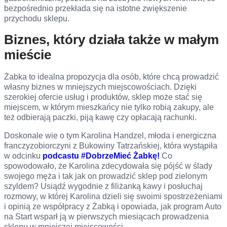
bezpośrednio przekłada się na istotne zwiększenie
przychodu sklepu.
Biznes, który działa także w małym
mieście
Żabka to idealna propozycja dla osób, które chcą prowadzić
własny biznes w mniejszych miejscowościach. Dzięki
szerokiej ofercie usług i produktów, sklep może stać się
miejscem, w którym mieszkańcy nie tylko robią zakupy, ale
też odbierają paczki, piją kawę czy opłacają rachunki.
Doskonale wie o tym Karolina Handzel, młoda i energiczna
franczyzobiorczyni z Bukowiny Tatrzańskiej, która wystąpiła
w odcinku
podcastu #DobrzeMieć Żabkę!
Co
spowodowało, że Karolina zdecydowała się pójść w ślady
swojego męża i tak jak on prowadzić sklep pod zielonym
szyldem? Usiądź wygodnie z filiżanką kawy i posłuchaj
rozmowy, w której Karolina dzieli się swoimi spostrzeżeniami
i opinią ze współpracy z Żabką i opowiada, jak program Auto
na Start wsparł ją w pierwszych miesiącach prowadzenia
sklepu w mniejszej miejscowości.