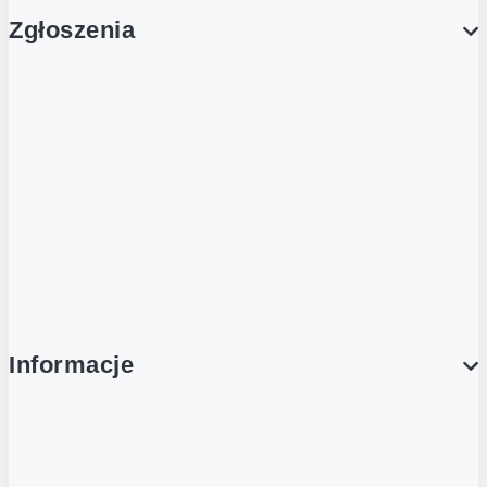
Zgłoszenia
Obsługa Klienta (Zgłoś sprawę)
Platforma Zakupowa Logintrade
Platforma Zakupowa Ariba
Compliance
Informacje
O NAS
O Żabce