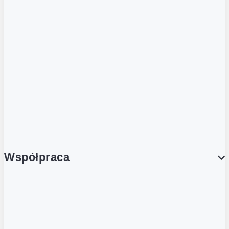
ZOBACZ RÓWNIEŻ
Butelka zwrotna
Nutri-Score
Postaw na zwrot
Porcja Dobrego!
Współpraca
Wynajem lokali
Współpraca handlowa