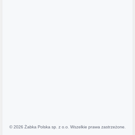
Akcje promocyjne
Regulamin serwisu
Regulamin katalogu alkoholowego
Polityka prywatności
Polityka Transparentności (PL/ENG)
MAPA STRONY
Mapa Strony
© 2026 Żabka Polska sp. z o.o. Wszelkie prawa zastrzeżone.