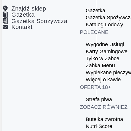
Znajdź sklep
Gazetka
Gazetka
Gazetka Spożywcz
Gazetka Spożywcza
Katalog Lodowy
Kontakt
POLECANE
Wygodne Usługi
Karty Gamingowe
Tylko w Żabce
Żabka Menu
Wypiekane pieczy
Więcej o kawie
OFERTA 18+
Strefa piwa
ZOBACZ RÓWNIEŻ
Butelka zwrotna
Nutri-Score