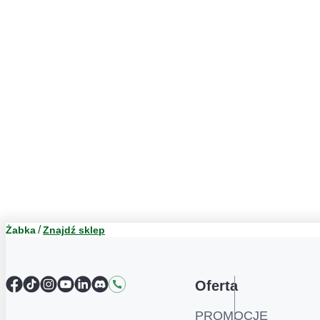
Żabka
Znajdź sklep
Facebook
TikTok
Instagram
YouTube
LinkedIn
Discord
Kontakt
Oferta
PROMOCJE