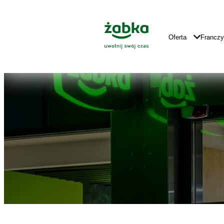
Idź do treści
Znajdź
Główne
sklep
Logo
Główna
Oferta
Francz
Nawigacja