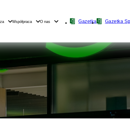
Nawigacja
Gazetka
Gazetka S
yza
Współpraca
O nas
z
ikonami