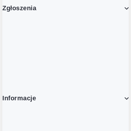
Zgłoszenia
Obsługa Klienta (Zgłoś sprawę)
Platforma Zakupowa Logintrade
Platforma Zakupowa Ariba
Compliance
Informacje
O NAS
O Żabce