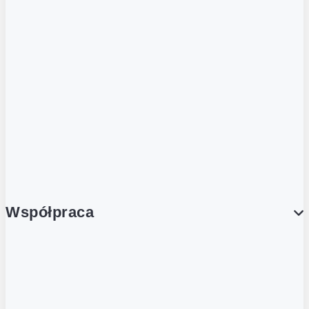
ZOBACZ RÓWNIEŻ
Butelka zwrotna
Nutri-Score
Postaw na zwrot
Porcja Dobrego!
Współpraca
Wynajem lokali
Współpraca handlowa