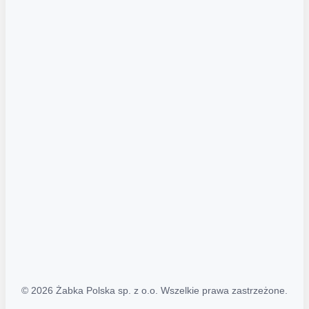
Akcje promocyjne
Regulamin serwisu
Regulamin katalogu alkoholowego
Polityka prywatności
Polityka Transparentności (PL/ENG)
MAPA STRONY
Mapa Strony
© 2026 Żabka Polska sp. z o.o. Wszelkie prawa zastrzeżone.