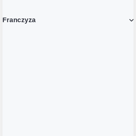
Franczyza
Franczyza
Podcasty
Dla obcokrajowców
Franczyzobiorcy Ambasadorzy
BLOG
Aktualności