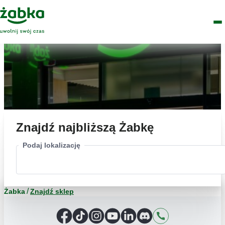
Idź do treści
Główne
Znajdź
Logo
Men
sklep
Znajdź najbliższą Żabkę
Podaj lokalizację
Żabka
Znajdź sklep
Facebook
TikTok
Instagram
YouTube
LinkedIn
Discord
Kontakt