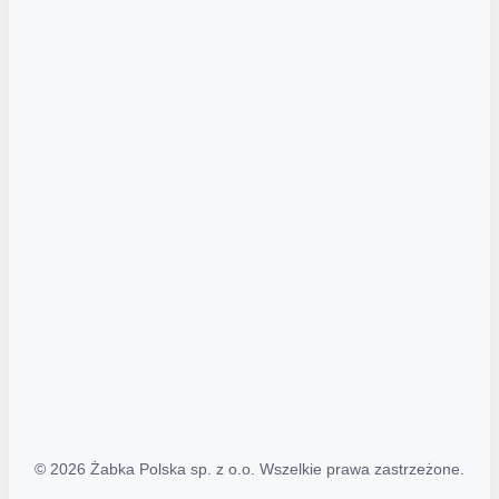
Akcje promocyjne
Regulamin serwisu
Regulamin katalogu alkoholowego
Polityka prywatności
Polityka Transparentności (PL/ENG)
MAPA STRONY
Mapa Strony
© 2026 Żabka Polska sp. z o.o. Wszelkie prawa zastrzeżone.