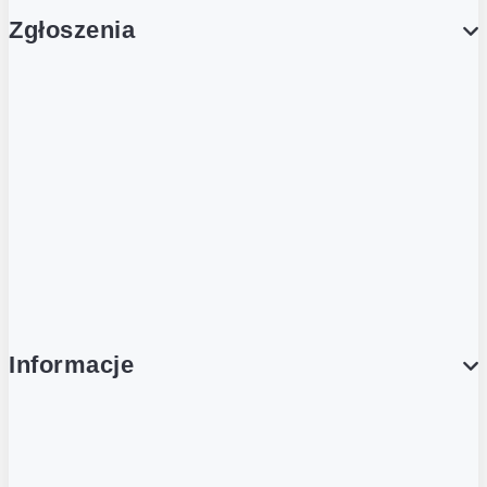
Zgłoszenia
Obsługa Klienta (Zgłoś sprawę)
Platforma Zakupowa Logintrade
Platforma Zakupowa Ariba
Compliance
Informacje
O NAS
O Żabce