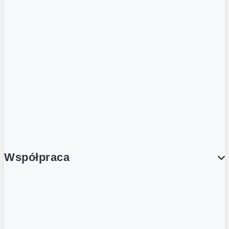
ZOBACZ RÓWNIEŻ
Butelka zwrotna
Nutri-Score
Postaw na zwrot
Porcja Dobrego!
Współpraca
Wynajem lokali
Współpraca handlowa