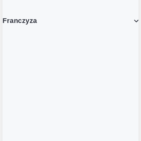
Franczyza
Franczyza
Podcasty
Dla obcokrajowców
Franczyzobiorcy Ambasadorzy
BLOG
Aktualności