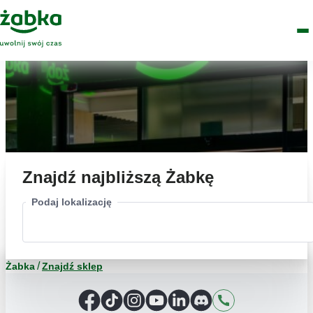
Idź do treści
Główne
Znajdź
Logo
Men
sklep
Znajdź najbliższą Żabkę
Podaj lokalizację
Żabka
Znajdź sklep
Facebook
TikTok
Instagram
YouTube
LinkedIn
Discord
Kontakt