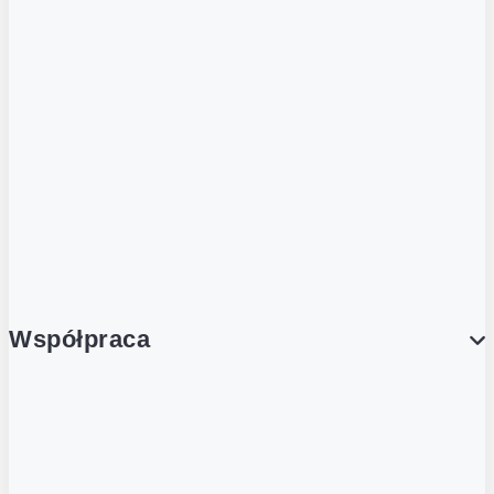
ZOBACZ RÓWNIEŻ
Butelka zwrotna
Nutri-Score
Postaw na zwrot
Porcja Dobrego!
Współpraca
Wynajem lokali
Współpraca handlowa