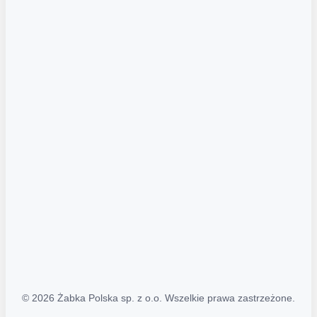
Akcje promocyjne
Regulamin serwisu
Regulamin katalogu alkoholowego
Polityka prywatności
Polityka Transparentności (PL/ENG)
MAPA STRONY
Mapa Strony
© 2026 Żabka Polska sp. z o.o. Wszelkie prawa zastrzeżone.