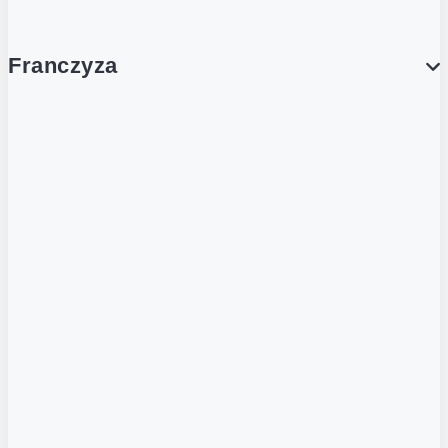
Franczyza
Franczyza
Podcasty
Dla obcokrajowców
Franczyzobiorcy Ambasadorzy
BLOG
Aktualności