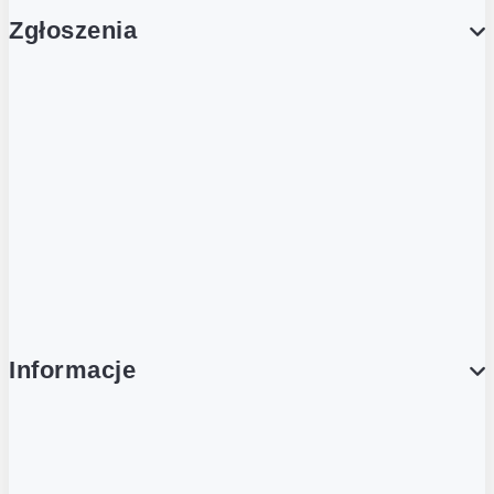
Zgłoszenia
Obsługa Klienta (Zgłoś sprawę)
Platforma Zakupowa Logintrade
Platforma Zakupowa Ariba
Compliance
Informacje
O NAS
O Żabce