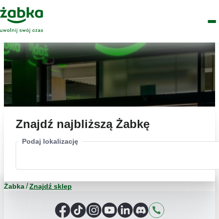
Idź do treści
Główne
Znajdź
Logo
Men
sklep
Znajdź najbliższą Żabkę
Podaj lokalizację
Żabka
Znajdź sklep
Facebook
TikTok
Instagram
YouTube
LinkedIn
Discord
Kontakt