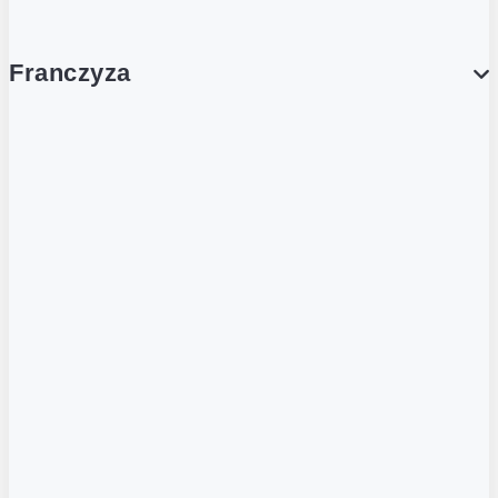
Franczyza
Franczyza
Podcasty
Dla obcokrajowców
Franczyzobiorcy Ambasadorzy
BLOG
Aktualności