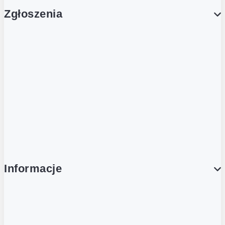
Zgłoszenia
Obsługa Klienta (Zgłoś sprawę)
Platforma Zakupowa Logintrade
Platforma Zakupowa Ariba
Compliance
Informacje
O NAS
O Żabce