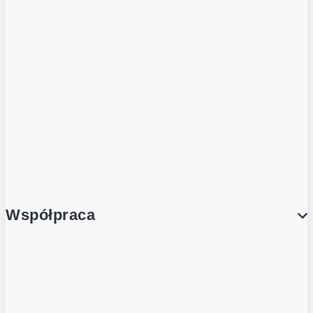
ZOBACZ RÓWNIEŻ
Butelka zwrotna
Nutri-Score
Postaw na zwrot
Porcja Dobrego!
Współpraca
Wynajem lokali
Współpraca handlowa