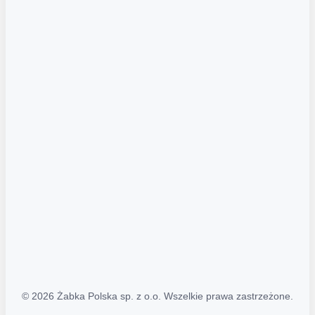
Akcje promocyjne
Regulamin serwisu
Regulamin katalogu alkoholowego
Polityka prywatności
Polityka Transparentności (PL/ENG)
MAPA STRONY
Mapa Strony
© 2026 Żabka Polska sp. z o.o. Wszelkie prawa zastrzeżone.