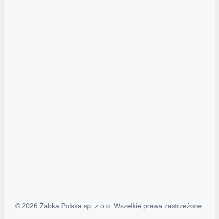
Akcje promocyjne
Regulamin serwisu
Regulamin katalogu alkoholowego
Polityka prywatności
Polityka Transparentności (PL/ENG)
MAPA STRONY
Mapa Strony
© 2026 Żabka Polska sp. z o.o. Wszelkie prawa zastrzeżone.