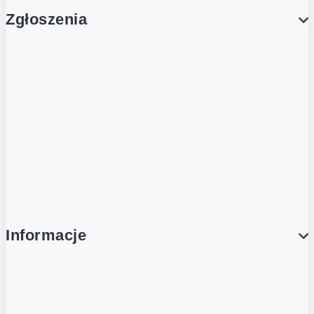
Zgłoszenia
Obsługa Klienta (Zgłoś sprawę)
Platforma Zakupowa Logintrade
Platforma Zakupowa Ariba
Compliance
Informacje
O NAS
O Żabce