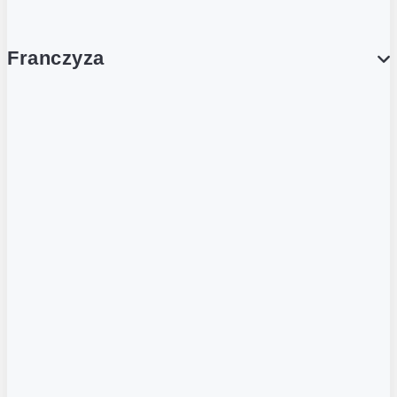
Franczyza
Franczyza
Podcasty
Dla obcokrajowców
Franczyzobiorcy Ambasadorzy
BLOG
Aktualności