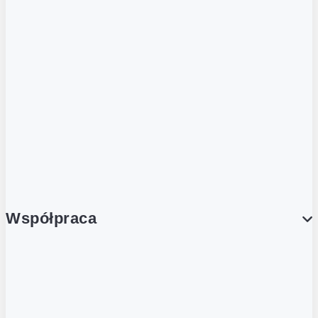
ZOBACZ RÓWNIEŻ
Butelka zwrotna
Nutri-Score
Postaw na zwrot
Porcja Dobrego!
Współpraca
Wynajem lokali
Współpraca handlowa