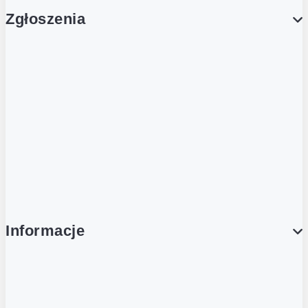
Zgłoszenia
Obsługa Klienta (Zgłoś sprawę)
Platforma Zakupowa Logintrade
Platforma Zakupowa Ariba
Compliance
Informacje
O NAS
O Żabce