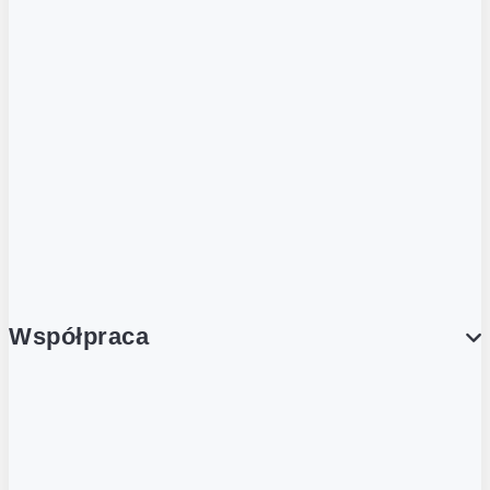
ZOBACZ RÓWNIEŻ
Butelka zwrotna
Nutri-Score
Postaw na zwrot
Porcja Dobrego!
Współpraca
Wynajem lokali
Współpraca handlowa