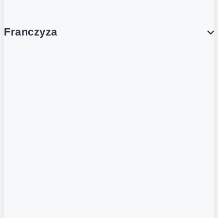
Franczyza
Franczyza
Podcasty
Dla obcokrajowców
Franczyzobiorcy Ambasadorzy
BLOG
Aktualności