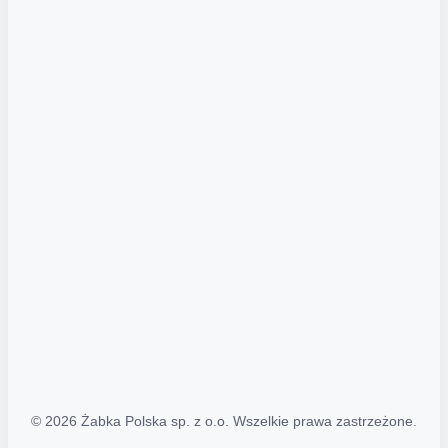
Akcje promocyjne
Regulamin serwisu
Regulamin katalogu alkoholowego
Polityka prywatności
Polityka Transparentności (PL/ENG)
MAPA STRONY
Mapa Strony
© 2026 Żabka Polska sp. z o.o. Wszelkie prawa zastrzeżone.