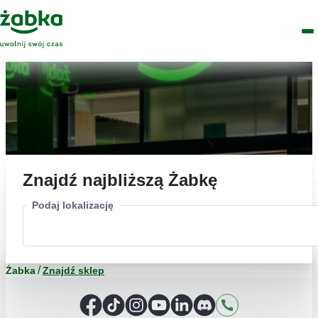
Idź do treści
Główne
Znajdź
Logo
Men
sklep
Znajdź najbliższą Żabkę
Podaj lokalizację
Żabka
Znajdź sklep
Facebook
TikTok
Instagram
YouTube
LinkedIn
Discord
Kontakt