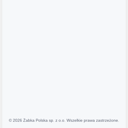
Akcje promocyjne
Regulamin serwisu
Regulamin katalogu alkoholowego
Polityka prywatności
Polityka Transparentności (PL/ENG)
MAPA STRONY
Mapa Strony
© 2026 Żabka Polska sp. z o.o. Wszelkie prawa zastrzeżone.