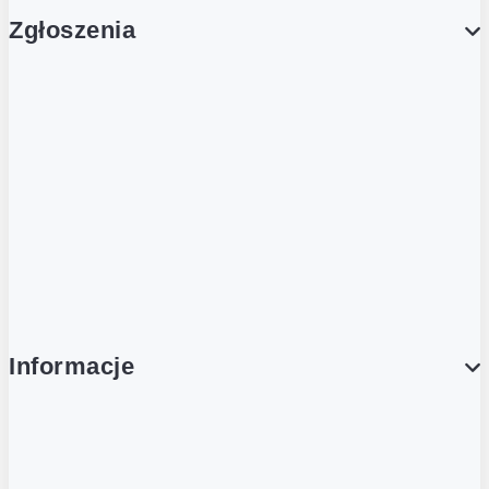
Zgłoszenia
Obsługa Klienta (Zgłoś sprawę)
Platforma Zakupowa Logintrade
Platforma Zakupowa Ariba
Compliance
Informacje
O NAS
O Żabce