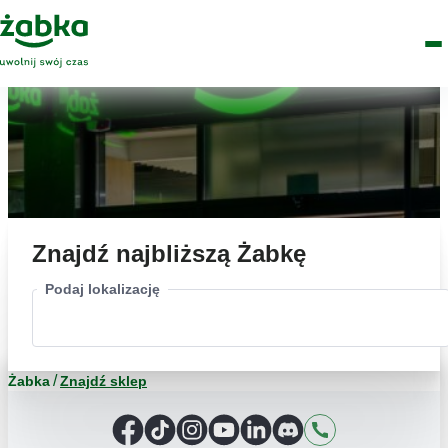
Idź do treści
Główne
Znajdź
Logo
Men
sklep
Znajdź najbliższą Żabkę
Podaj lokalizację
Żabka
Znajdź sklep
Facebook
TikTok
Instagram
YouTube
LinkedIn
Discord
Kontakt