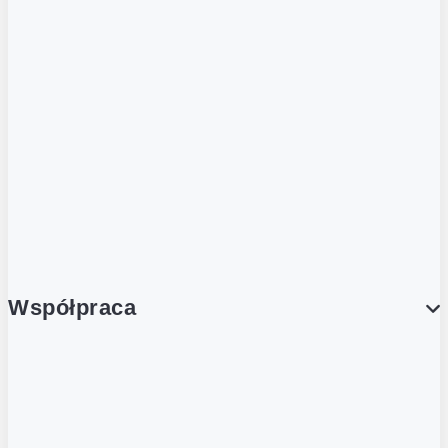
ZOBACZ RÓWNIEŻ
Butelka zwrotna
Nutri-Score
Postaw na zwrot
Porcja Dobrego!
Współpraca
Wynajem lokali
Współpraca handlowa