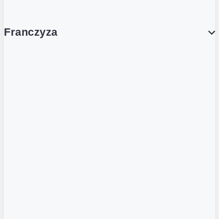
Franczyza
Franczyza
Podcasty
Dla obcokrajowców
Franczyzobiorcy Ambasadorzy
BLOG
Aktualności