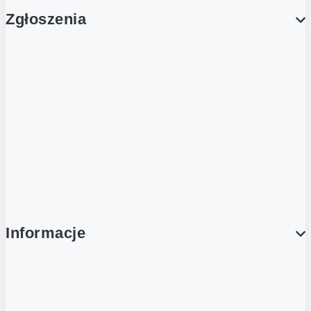
Zgłoszenia
Obsługa Klienta (Zgłoś sprawę)
Platforma Zakupowa Logintrade
Platforma Zakupowa Ariba
Compliance
Informacje
O NAS
O Żabce