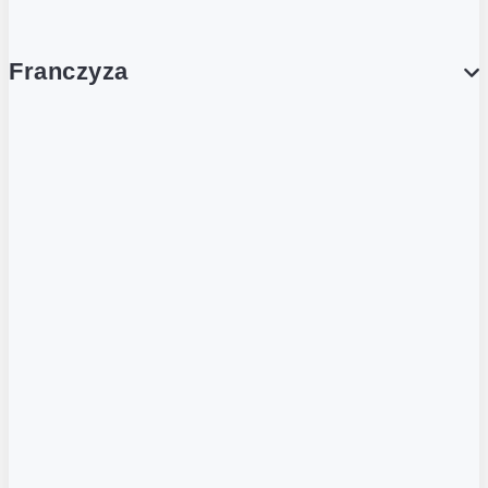
Franczyza
Franczyza
Podcasty
Dla obcokrajowców
Franczyzobiorcy Ambasadorzy
BLOG
Aktualności