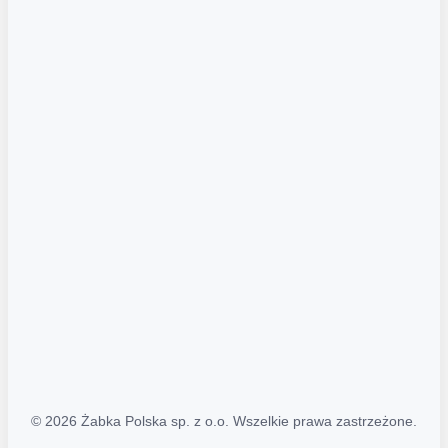
Akcje promocyjne
Regulamin serwisu
Regulamin katalogu alkoholowego
Polityka prywatności
Polityka Transparentności (PL/ENG)
MAPA STRONY
Mapa Strony
© 2026 Żabka Polska sp. z o.o. Wszelkie prawa zastrzeżone.