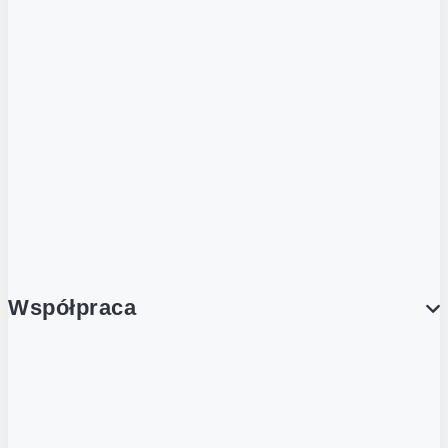
ZOBACZ RÓWNIEŻ
Butelka zwrotna
Nutri-Score
Postaw na zwrot
Porcja Dobrego!
Współpraca
Wynajem lokali
Współpraca handlowa