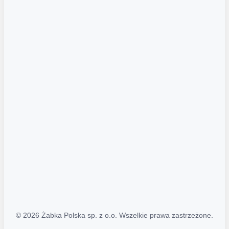
Akcje promocyjne
Regulamin serwisu
Regulamin katalogu alkoholowego
Polityka prywatności
Polityka Transparentności (PL/ENG)
MAPA STRONY
Mapa Strony
© 2026 Żabka Polska sp. z o.o. Wszelkie prawa zastrzeżone.