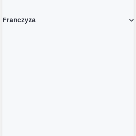
Franczyza
Franczyza
Podcasty
Dla obcokrajowców
Franczyzobiorcy Ambasadorzy
BLOG
Aktualności