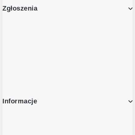
Zgłoszenia
Obsługa Klienta (Zgłoś sprawę)
Platforma Zakupowa Logintrade
Platforma Zakupowa Ariba
Compliance
Informacje
O NAS
O Żabce