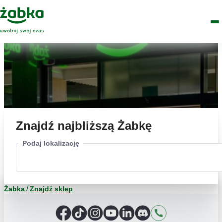
Idź do treści
Główne
Znajdź
Logo
Men
sklep
Znajdź najbliższą Żabkę
Podaj lokalizację
Żabka
Znajdź sklep
Facebook
TikTok
Instagram
YouTube
LinkedIn
Discord
Kontakt