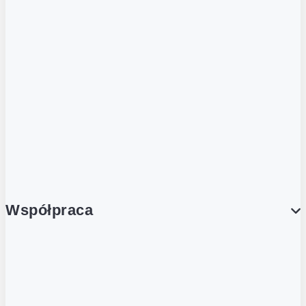
ZOBACZ RÓWNIEŻ
Butelka zwrotna
Nutri-Score
Postaw na zwrot
Porcja Dobrego!
Współpraca
Wynajem lokali
Współpraca handlowa