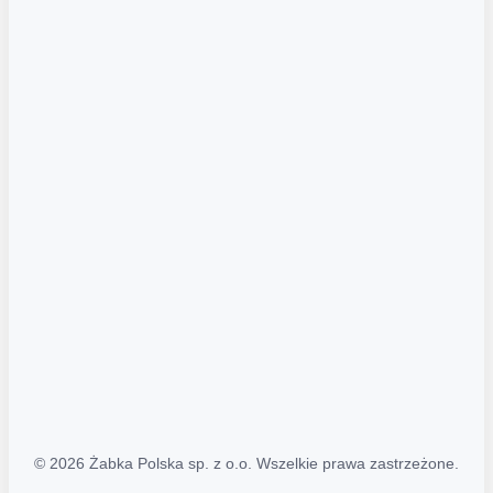
Akcje promocyjne
Regulamin serwisu
Regulamin katalogu alkoholowego
Polityka prywatności
Polityka Transparentności (PL/ENG)
MAPA STRONY
Mapa Strony
© 2026 Żabka Polska sp. z o.o. Wszelkie prawa zastrzeżone.