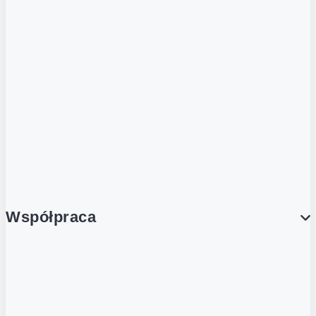
ZOBACZ RÓWNIEŻ
Butelka zwrotna
Nutri-Score
Postaw na zwrot
Porcja Dobrego!
Współpraca
Wynajem lokali
Współpraca handlowa