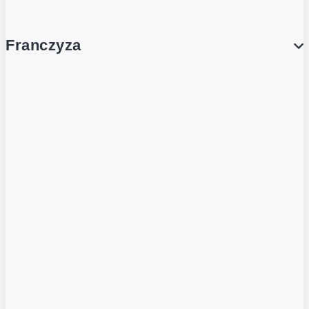
Franczyza
Franczyza
Podcasty
Dla obcokrajowców
Franczyzobiorcy Ambasadorzy
BLOG
Aktualności