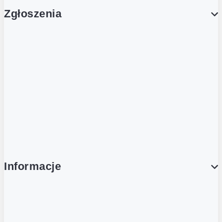
Zgłoszenia
Obsługa Klienta (Zgłoś sprawę)
Platforma Zakupowa Logintrade
Platforma Zakupowa Ariba
Compliance
Informacje
O NAS
O Żabce