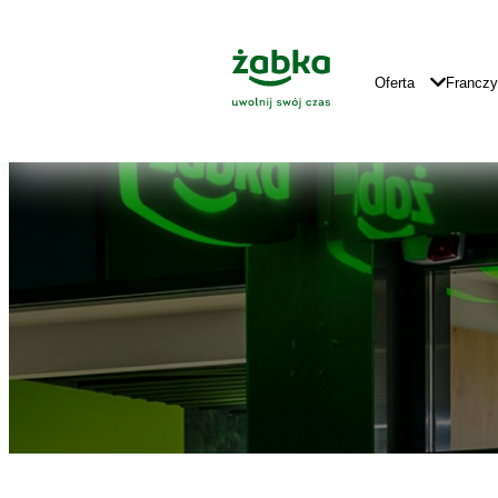
Idź do treści
Znajdź
Główne
sklep
Logo
Główna
Oferta
Francz
Nawigacja