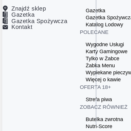
Znajdź sklep
Gazetka
Gazetka
Gazetka Spożywcz
Gazetka Spożywcza
Katalog Lodowy
Kontakt
POLECANE
Wygodne Usługi
Karty Gamingowe
Tylko w Żabce
Żabka Menu
Wypiekane pieczy
Więcej o kawie
OFERTA 18+
Strefa piwa
ZOBACZ RÓWNIEŻ
Butelka zwrotna
Nutri-Score