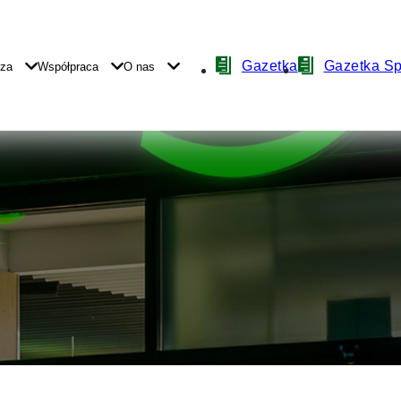
Nawigacja
Gazetka
Gazetka S
yza
Współpraca
O nas
z
ikonami