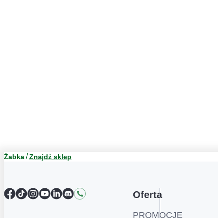
Żabka
Znajdź sklep
Facebook
TikTok
Instagram
YouTube
LinkedIn
Discord
Kontakt
Oferta
PROMOCJE