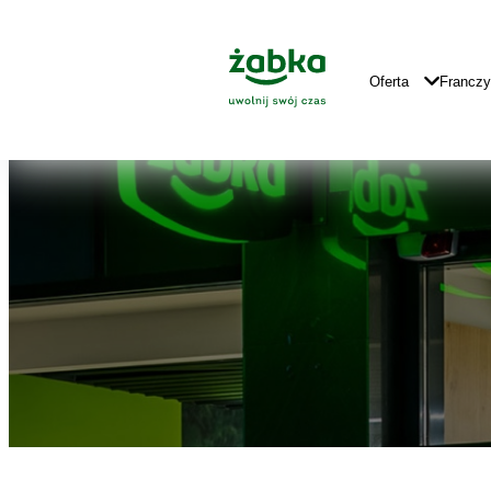
Idź do treści
Znajdź
Główne
sklep
Logo
Główna
Oferta
Francz
Nawigacja