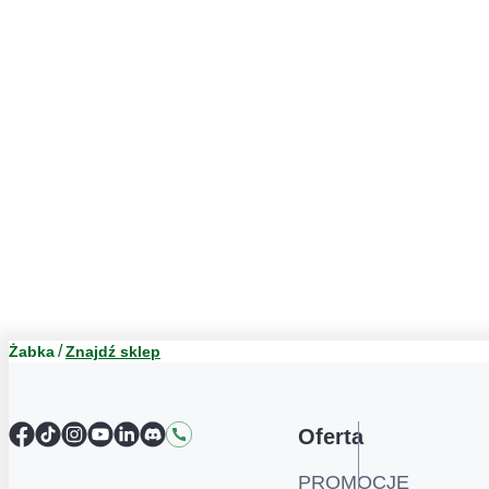
Żabka
Znajdź sklep
Facebook
TikTok
Instagram
YouTube
LinkedIn
Discord
Kontakt
Oferta
PROMOCJE