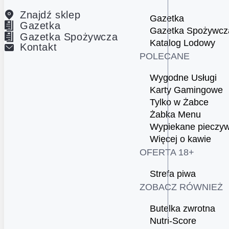
Znajdź sklep
Gazetka
Gazetka
Gazetka Spożywcz
Gazetka Spożywcza
Katalog Lodowy
Kontakt
POLECANE
Wygodne Usługi
Karty Gamingowe
Tylko w Żabce
Żabka Menu
Wypiekane pieczy
Więcej o kawie
OFERTA 18+
Strefa piwa
ZOBACZ RÓWNIEŻ
Butelka zwrotna
Nutri-Score