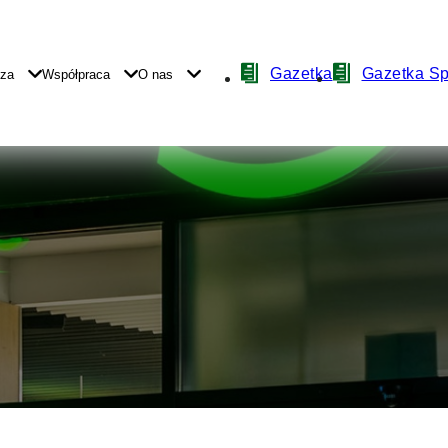
Nawigacja
Gazetka
Gazetka S
yza
Współpraca
O nas
z
ikonami