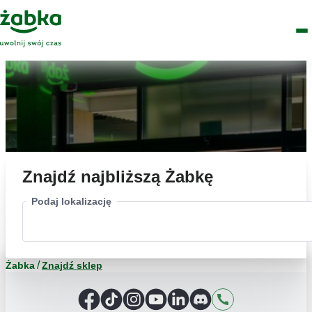
Idź do treści
Główne
Znajdź
Logo
Men
sklep
Znajdź najbliższą Żabkę
Podaj lokalizację
Żabka
Znajdź sklep
Facebook
TikTok
Instagram
YouTube
LinkedIn
Discord
Kontakt