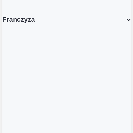
Franczyza
Franczyza
Podcasty
Dla obcokrajowców
Franczyzobiorcy Ambasadorzy
BLOG
Aktualności