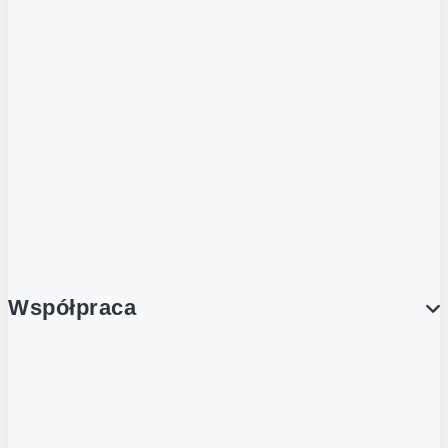
ZOBACZ RÓWNIEŻ
Butelka zwrotna
Nutri-Score
Postaw na zwrot
Porcja Dobrego!
Współpraca
Wynajem lokali
Współpraca handlowa