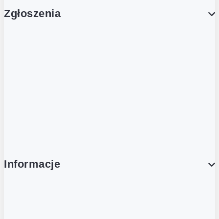
Zgłoszenia
Obsługa Klienta (Zgłoś sprawę)
Platforma Zakupowa Logintrade
Platforma Zakupowa Ariba
Compliance
Informacje
O NAS
O Żabce