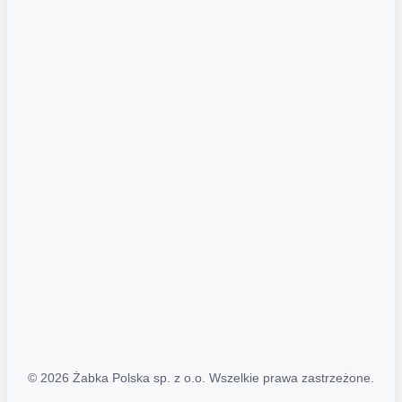
Akcje promocyjne
Regulamin serwisu
Regulamin katalogu alkoholowego
Polityka prywatności
Polityka Transparentności (PL/ENG)
MAPA STRONY
Mapa Strony
© 2026 Żabka Polska sp. z o.o. Wszelkie prawa zastrzeżone.