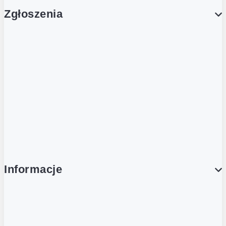
Zgłoszenia
Obsługa Klienta (Zgłoś sprawę)
Platforma Zakupowa Logintrade
Platforma Zakupowa Ariba
Compliance
Informacje
O NAS
O Żabce