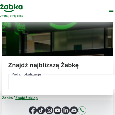
Idź do treści
Główne
Znajdź
Logo
Men
sklep
Znajdź najbliższą Żabkę
Podaj lokalizację
Żabka
Znajdź sklep
Facebook
TikTok
Instagram
YouTube
LinkedIn
Discord
Kontakt