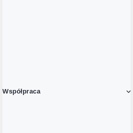
ZOBACZ RÓWNIEŻ
Butelka zwrotna
Nutri-Score
Postaw na zwrot
Porcja Dobrego!
Współpraca
Wynajem lokali
Współpraca handlowa