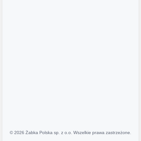
Akcje promocyjne
Regulamin serwisu
Regulamin katalogu alkoholowego
Polityka prywatności
Polityka Transparentności (PL/ENG)
MAPA STRONY
Mapa Strony
© 2026 Żabka Polska sp. z o.o. Wszelkie prawa zastrzeżone.