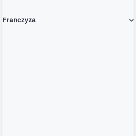
Franczyza
Franczyza
Podcasty
Dla obcokrajowców
Franczyzobiorcy Ambasadorzy
BLOG
Aktualności