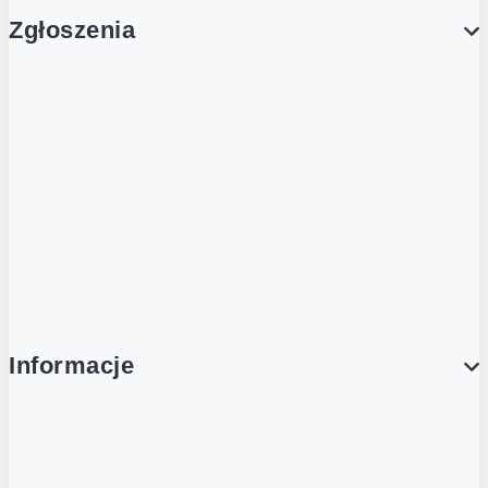
Zgłoszenia
Obsługa Klienta (Zgłoś sprawę)
Platforma Zakupowa Logintrade
Platforma Zakupowa Ariba
Compliance
Informacje
O NAS
O Żabce