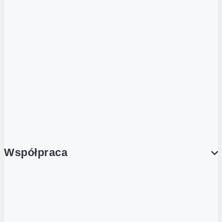
ZOBACZ RÓWNIEŻ
Butelka zwrotna
Nutri-Score
Postaw na zwrot
Porcja Dobrego!
Współpraca
Wynajem lokali
Współpraca handlowa