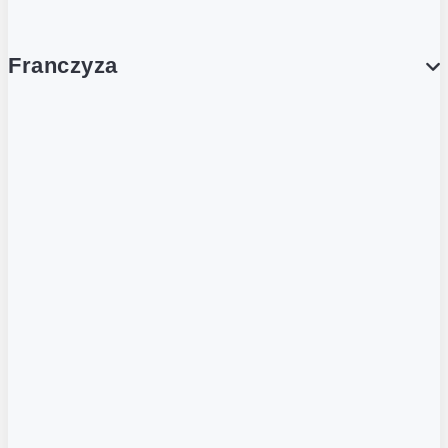
Franczyza
Franczyza
Podcasty
Dla obcokrajowców
Franczyzobiorcy Ambasadorzy
BLOG
Aktualności