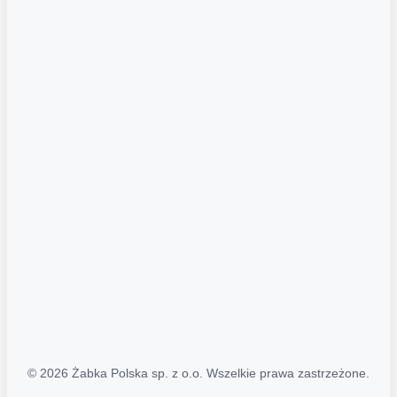
Akcje promocyjne
Regulamin serwisu
Regulamin katalogu alkoholowego
Polityka prywatności
Polityka Transparentności (PL/ENG)
MAPA STRONY
Mapa Strony
© 2026 Żabka Polska sp. z o.o. Wszelkie prawa zastrzeżone.