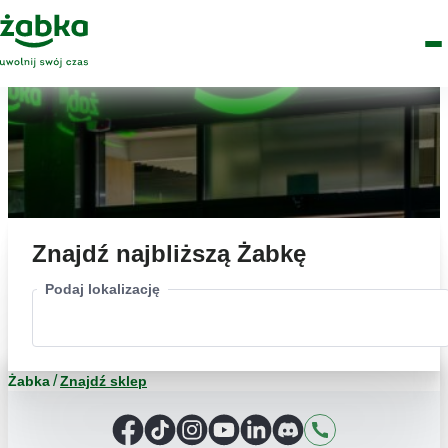
Idź do treści
Główne
Znajdź
Logo
Men
sklep
Znajdź najbliższą Żabkę
Podaj lokalizację
Żabka
Znajdź sklep
Facebook
TikTok
Instagram
YouTube
LinkedIn
Discord
Kontakt