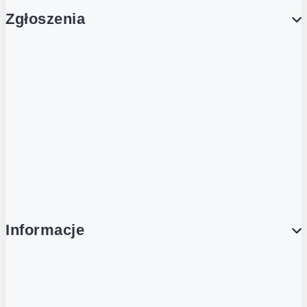
Zgłoszenia
Obsługa Klienta (Zgłoś sprawę)
Platforma Zakupowa Logintrade
Platforma Zakupowa Ariba
Compliance
Informacje
O NAS
O Żabce