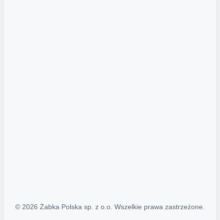
Akcje promocyjne
Regulamin serwisu
Regulamin katalogu alkoholowego
Polityka prywatności
Polityka Transparentności (PL/ENG)
MAPA STRONY
Mapa Strony
© 2026 Żabka Polska sp. z o.o. Wszelkie prawa zastrzeżone.