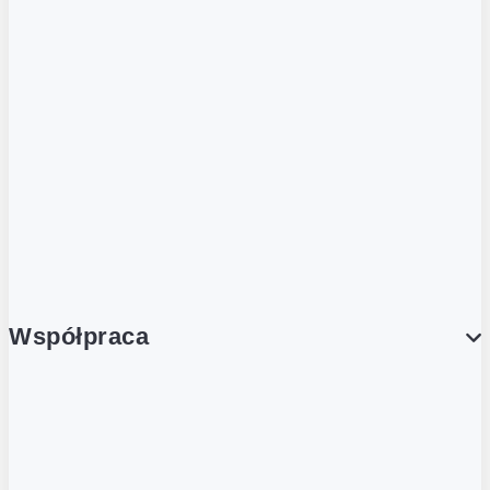
ZOBACZ RÓWNIEŻ
Butelka zwrotna
Nutri-Score
Postaw na zwrot
Porcja Dobrego!
Współpraca
Wynajem lokali
Współpraca handlowa