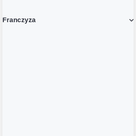
Franczyza
Franczyza
Podcasty
Dla obcokrajowców
Franczyzobiorcy Ambasadorzy
BLOG
Aktualności