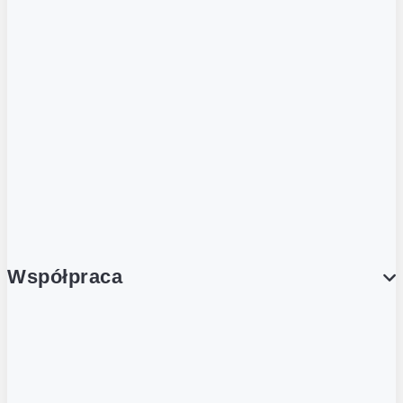
ZOBACZ RÓWNIEŻ
Butelka zwrotna
Nutri-Score
Postaw na zwrot
Porcja Dobrego!
Współpraca
Wynajem lokali
Współpraca handlowa