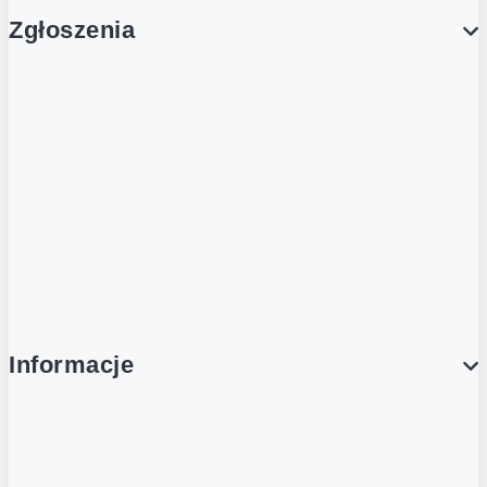
Zgłoszenia
Obsługa Klienta (Zgłoś sprawę)
Platforma Zakupowa Logintrade
Platforma Zakupowa Ariba
Compliance
Informacje
O NAS
O Żabce