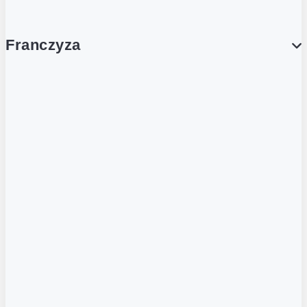
Franczyza
Franczyza
Podcasty
Dla obcokrajowców
Franczyzobiorcy Ambasadorzy
BLOG
Aktualności