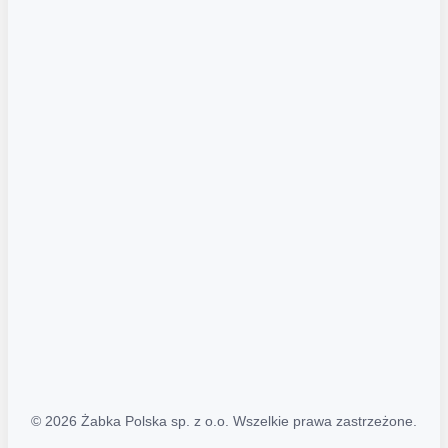
Akcje promocyjne
Regulamin serwisu
Regulamin katalogu alkoholowego
Polityka prywatności
Polityka Transparentności (PL/ENG)
MAPA STRONY
Mapa Strony
© 2026 Żabka Polska sp. z o.o. Wszelkie prawa zastrzeżone.