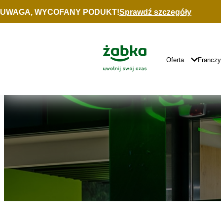
Idź do treści
UWAGA, WYCOFANY PODUKT!
Sprawdź szczegóły
Znajdź
sklep
Główne
Logo
Główna
Oferta
Francz
Nawigacja