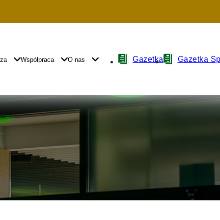
Nawigacja
Gazetka
Gazetka S
yza
Współpraca
O nas
z
ikonami