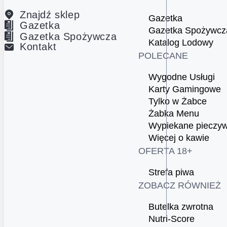
Znajdź sklep
Gazetka
Gazetka
Gazetka Spożywcz
Gazetka Spożywcza
Katalog Lodowy
Kontakt
POLECANE
Wygodne Usługi
Karty Gamingowe
Tylko w Żabce
Żabka Menu
Wypiekane pieczy
Więcej o kawie
OFERTA 18+
Strefa piwa
ZOBACZ RÓWNIEŻ
Butelka zwrotna
Nutri-Score