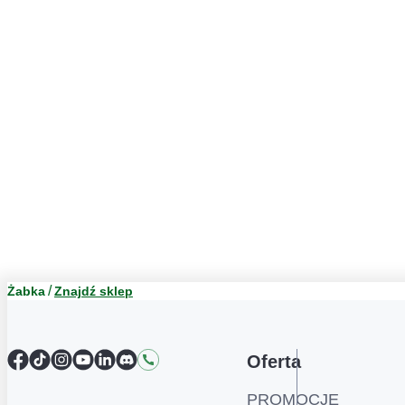
Żabka
Znajdź sklep
Facebook
TikTok
Instagram
YouTube
LinkedIn
Discord
Kontakt
Oferta
PROMOCJE