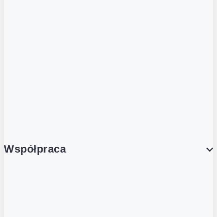
ZOBACZ RÓWNIEŻ
Butelka zwrotna
Nutri-Score
Postaw na zwrot
Porcja Dobrego!
Współpraca
Wynajem lokali
Współpraca handlowa