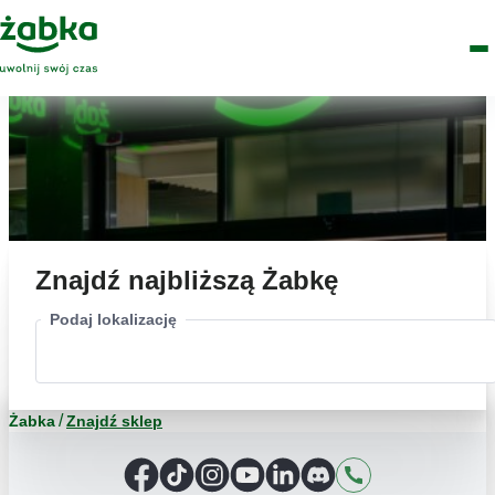
Idź do treści
Główne
Znajdź
Logo
Men
sklep
Znajdź najbliższą Żabkę
Podaj lokalizację
Żabka
Znajdź sklep
Facebook
TikTok
Instagram
YouTube
LinkedIn
Discord
Kontakt