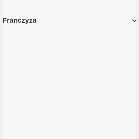
Franczyza
Franczyza
Podcasty
Dla obcokrajowców
Franczyzobiorcy Ambasadorzy
BLOG
Aktualności