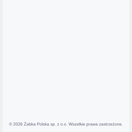
Akcje promocyjne
Regulamin serwisu
Regulamin katalogu alkoholowego
Polityka prywatności
Polityka Transparentności (PL/ENG)
MAPA STRONY
Mapa Strony
© 2026 Żabka Polska sp. z o.o. Wszelkie prawa zastrzeżone.