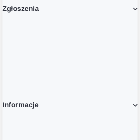
Zgłoszenia
Obsługa Klienta (Zgłoś sprawę)
Platforma Zakupowa Logintrade
Platforma Zakupowa Ariba
Compliance
Informacje
O NAS
O Żabce