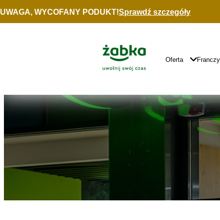
Idź do treści
UWAGA, WYCOFANY PODUKT!
Sprawdź szczegóły
Znajdź
sklep
Główne
Logo
Główna
Oferta
Francz
Nawigacja