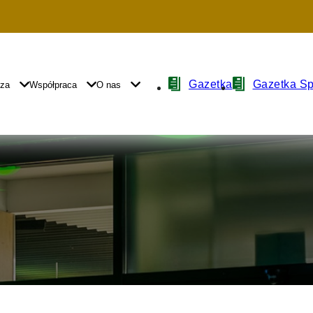
Nawigacja
Gazetka
Gazetka S
yza
Współpraca
O nas
z
ikonami