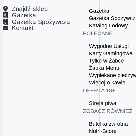
Znajdź sklep
Gazetka
Gazetka
Gazetka Spożywcz
Gazetka Spożywcza
Katalog Lodowy
Kontakt
POLECANE
Wygodne Usługi
Karty Gamingowe
Tylko w Żabce
Żabka Menu
Wypiekane pieczy
Więcej o kawie
OFERTA 18+
Strefa piwa
ZOBACZ RÓWNIEŻ
Butelka zwrotna
Nutri-Score