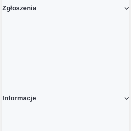
Zgłoszenia
Obsługa Klienta (Zgłoś sprawę)
Platforma Zakupowa Logintrade
Platforma Zakupowa Ariba
Compliance
Informacje
O NAS
O Żabce