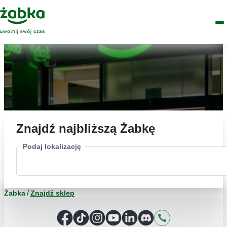
Idź do treści
Główne
Znajdź
Logo
Men
sklep
Znajdź najbliższą Żabkę
Podaj lokalizację
Żabka
Znajdź sklep
Facebook
TikTok
Instagram
YouTube
LinkedIn
Discord
Kontakt