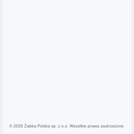
Akcje promocyjne
Regulamin serwisu
Regulamin katalogu alkoholowego
Polityka prywatności
Polityka Transparentności (PL/ENG)
MAPA STRONY
Mapa Strony
© 2026 Żabka Polska sp. z o.o. Wszelkie prawa zastrzeżone.