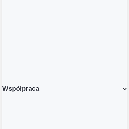
ZOBACZ RÓWNIEŻ
Butelka zwrotna
Nutri-Score
Postaw na zwrot
Porcja Dobrego!
Współpraca
Wynajem lokali
Współpraca handlowa