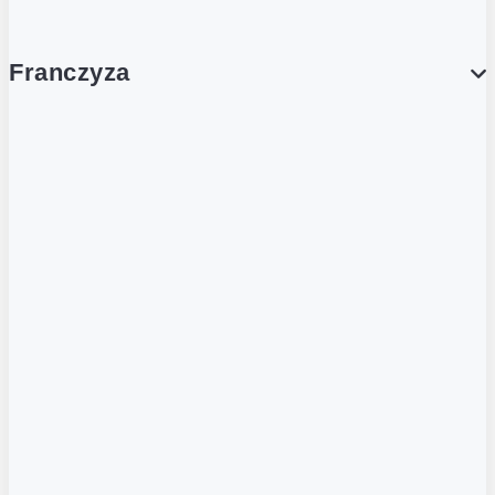
Franczyza
Franczyza
Podcasty
Dla obcokrajowców
Franczyzobiorcy Ambasadorzy
BLOG
Aktualności