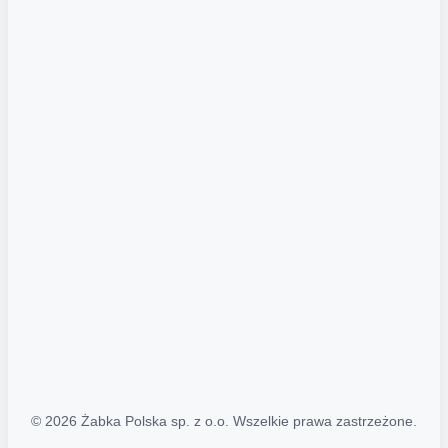
Akcje promocyjne
Regulamin serwisu
Regulamin katalogu alkoholowego
Polityka prywatności
Polityka Transparentności (PL/ENG)
MAPA STRONY
Mapa Strony
© 2026 Żabka Polska sp. z o.o. Wszelkie prawa zastrzeżone.