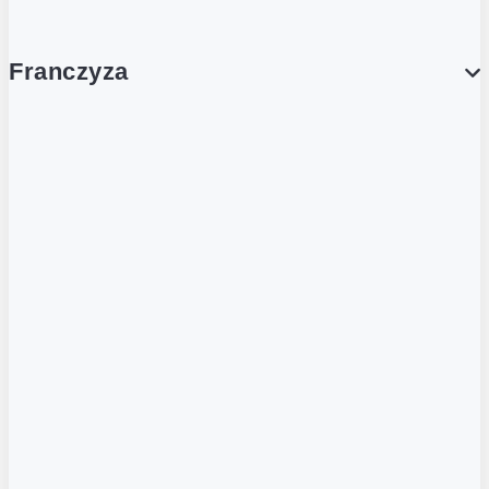
Franczyza
Franczyza
Podcasty
Dla obcokrajowców
Franczyzobiorcy Ambasadorzy
BLOG
Aktualności