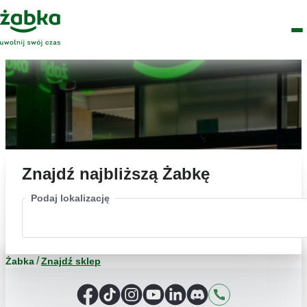
Idź do treści
Główne
Znajdź
Logo
Men
sklep
Znajdź najbliższą Żabkę
Podaj lokalizację
Żabka
Znajdź sklep
Facebook
TikTok
Instagram
YouTube
LinkedIn
Discord
Kontakt