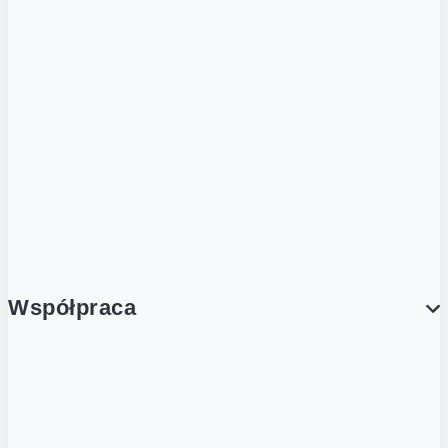
ZOBACZ RÓWNIEŻ
Butelka zwrotna
Nutri-Score
Postaw na zwrot
Porcja Dobrego!
Współpraca
Wynajem lokali
Współpraca handlowa