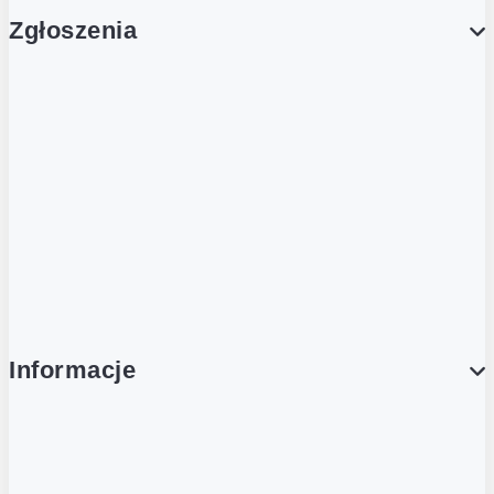
Zgłoszenia
Obsługa Klienta (Zgłoś sprawę)
Platforma Zakupowa Logintrade
Platforma Zakupowa Ariba
Compliance
Informacje
O NAS
O Żabce