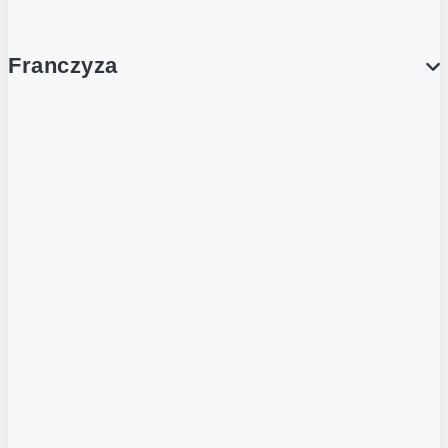
Franczyza
Franczyza
Podcasty
Dla obcokrajowców
Franczyzobiorcy Ambasadorzy
BLOG
Aktualności