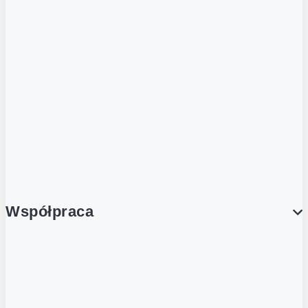
ZOBACZ RÓWNIEŻ
Butelka zwrotna
Nutri-Score
Postaw na zwrot
Porcja Dobrego!
Współpraca
Wynajem lokali
Współpraca handlowa