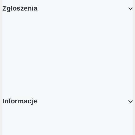
Zgłoszenia
Obsługa Klienta (Zgłoś sprawę)
Platforma Zakupowa Logintrade
Platforma Zakupowa Ariba
Compliance
Informacje
O NAS
O Żabce