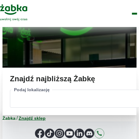
Idź do treści
Główne
Znajdź
Logo
Men
sklep
Znajdź najbliższą Żabkę
Podaj lokalizację
Żabka
Znajdź sklep
Facebook
TikTok
Instagram
YouTube
LinkedIn
Discord
Kontakt