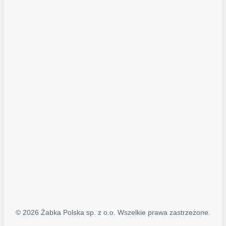
Akcje promocyjne
Regulamin serwisu
Regulamin katalogu alkoholowego
Polityka prywatności
Polityka Transparentności (PL/ENG)
MAPA STRONY
Mapa Strony
© 2026 Żabka Polska sp. z o.o. Wszelkie prawa zastrzeżone.