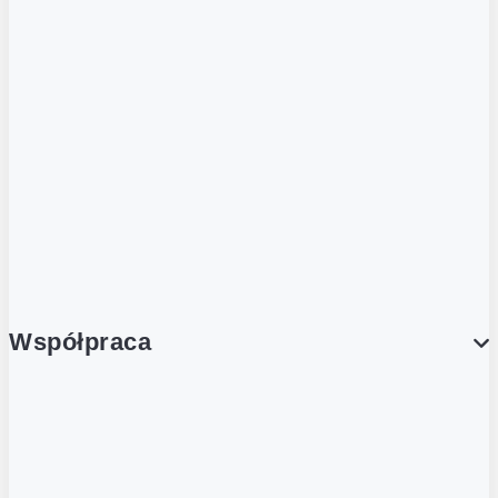
ZOBACZ RÓWNIEŻ
Butelka zwrotna
Nutri-Score
Postaw na zwrot
Porcja Dobrego!
Współpraca
Wynajem lokali
Współpraca handlowa