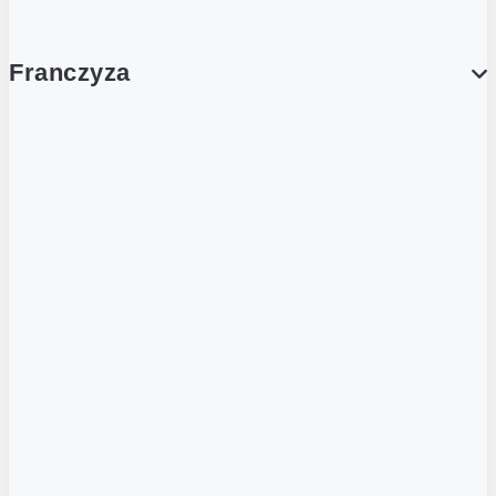
Franczyza
Franczyza
Podcasty
Dla obcokrajowców
Franczyzobiorcy Ambasadorzy
BLOG
Aktualności