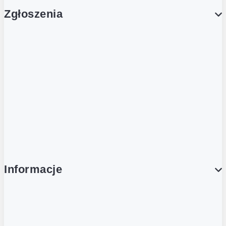
Zgłoszenia
Obsługa Klienta (Zgłoś sprawę)
Platforma Zakupowa Logintrade
Platforma Zakupowa Ariba
Compliance
Informacje
O NAS
O Żabce