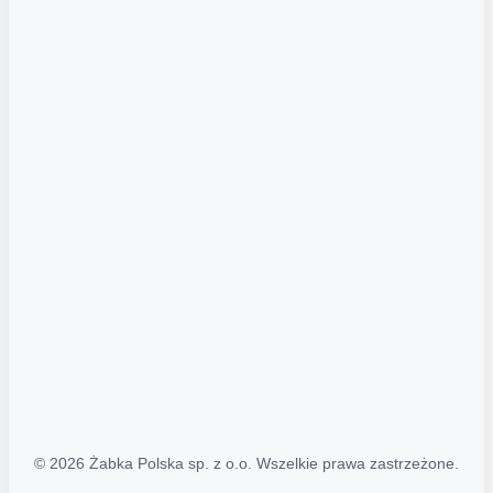
Akcje promocyjne
Regulamin serwisu
Regulamin katalogu alkoholowego
Polityka prywatności
Polityka Transparentności (PL/ENG)
MAPA STRONY
Mapa Strony
© 2026 Żabka Polska sp. z o.o. Wszelkie prawa zastrzeżone.