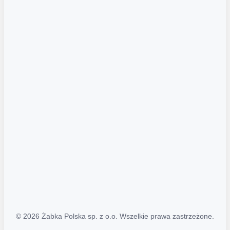
Akcje promocyjne
Regulamin serwisu
Regulamin katalogu alkoholowego
Polityka prywatności
Polityka Transparentności (PL/ENG)
MAPA STRONY
Mapa Strony
© 2026 Żabka Polska sp. z o.o. Wszelkie prawa zastrzeżone.