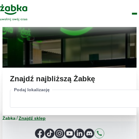
Idź do treści
Główne
Znajdź
Logo
Men
sklep
Znajdź najbliższą Żabkę
Podaj lokalizację
Żabka
Znajdź sklep
Facebook
TikTok
Instagram
YouTube
LinkedIn
Discord
Kontakt