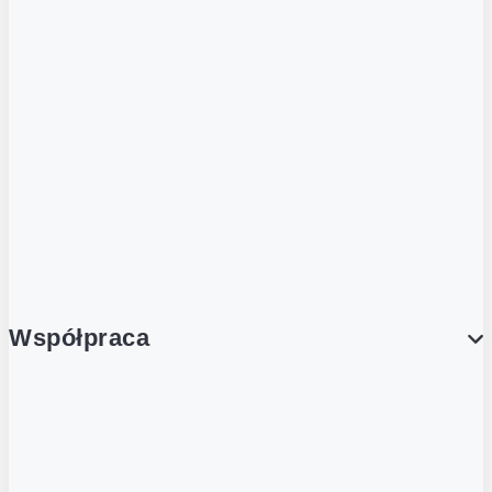
ZOBACZ RÓWNIEŻ
Butelka zwrotna
Nutri-Score
Postaw na zwrot
Porcja Dobrego!
Współpraca
Wynajem lokali
Współpraca handlowa