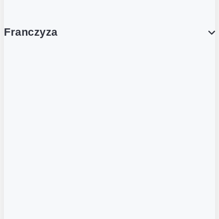
Franczyza
Franczyza
Podcasty
Dla obcokrajowców
Franczyzobiorcy Ambasadorzy
BLOG
Aktualności