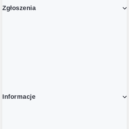
Zgłoszenia
Obsługa Klienta (Zgłoś sprawę)
Platforma Zakupowa Logintrade
Platforma Zakupowa Ariba
Compliance
Informacje
O NAS
O Żabce