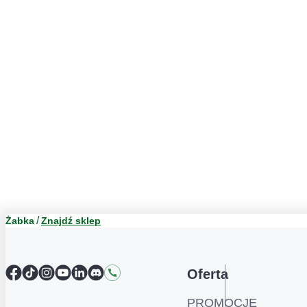
Żabka
Znajdź sklep
Facebook
TikTok
Instagram
YouTube
LinkedIn
Discord
Kontakt
Oferta
PROMOCJE