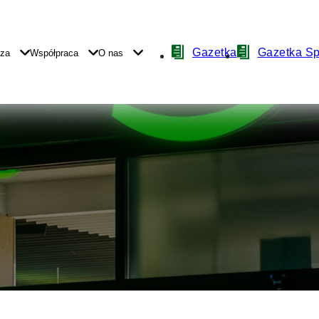
Nawigacja
Gazetka
Gazetka S
yza
Współpraca
O nas
z
ikonami