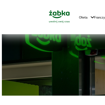
Idź do treści
Znajdź
Główne
sklep
Logo
Główna
Oferta
Francz
Nawigacja