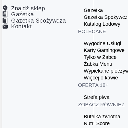
Znajdź sklep
Gazetka
Gazetka
Gazetka Spożywcz
Gazetka Spożywcza
Katalog Lodowy
Kontakt
POLECANE
Wygodne Usługi
Karty Gamingowe
Tylko w Żabce
Żabka Menu
Wypiekane pieczy
Więcej o kawie
OFERTA 18+
Strefa piwa
ZOBACZ RÓWNIEŻ
Butelka zwrotna
Nutri-Score