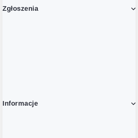
Zgłoszenia
Obsługa Klienta (Zgłoś sprawę)
Platforma Zakupowa Logintrade
Platforma Zakupowa Ariba
Compliance
Informacje
O NAS
O Żabce