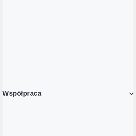
ZOBACZ RÓWNIEŻ
Butelka zwrotna
Nutri-Score
Postaw na zwrot
Porcja Dobrego!
Współpraca
Wynajem lokali
Współpraca handlowa