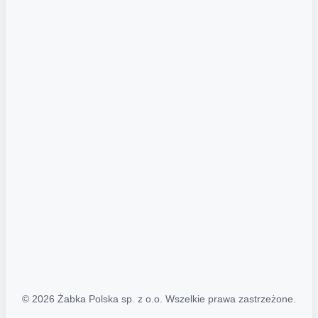
Akcje promocyjne
Regulamin serwisu
Regulamin katalogu alkoholowego
Polityka prywatności
Polityka Transparentności (PL/ENG)
MAPA STRONY
Mapa Strony
© 2026 Żabka Polska sp. z o.o. Wszelkie prawa zastrzeżone.