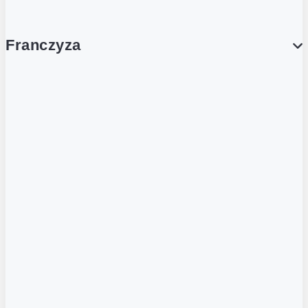
Franczyza
Franczyza
Podcasty
Dla obcokrajowców
Franczyzobiorcy Ambasadorzy
BLOG
Aktualności