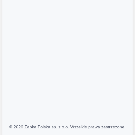
Akcje promocyjne
Regulamin serwisu
Regulamin katalogu alkoholowego
Polityka prywatności
Polityka Transparentności (PL/ENG)
MAPA STRONY
Mapa Strony
© 2026 Żabka Polska sp. z o.o. Wszelkie prawa zastrzeżone.