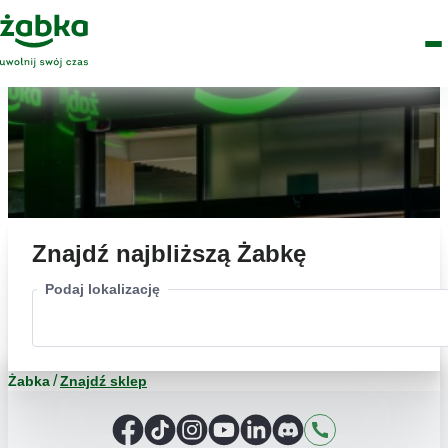
Idź do treści
Główne
Znajdź
Logo
Men
sklep
Znajdź najbliższą Żabkę
Podaj lokalizację
Żabka
Znajdź sklep
Facebook
TikTok
Instagram
YouTube
LinkedIn
Discord
Kontakt