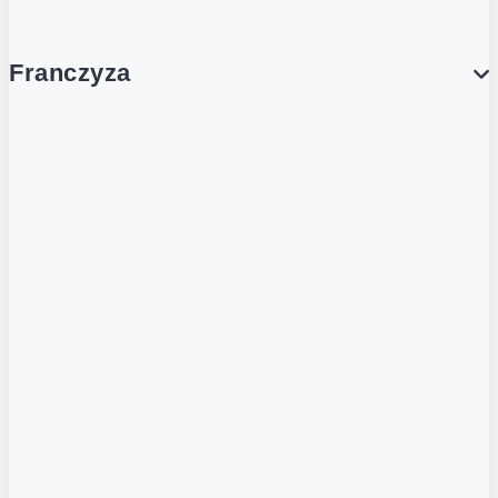
Franczyza
Franczyza
Podcasty
Dla obcokrajowców
Franczyzobiorcy Ambasadorzy
BLOG
Aktualności