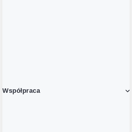
ZOBACZ RÓWNIEŻ
Butelka zwrotna
Nutri-Score
Postaw na zwrot
Porcja Dobrego!
Współpraca
Wynajem lokali
Współpraca handlowa