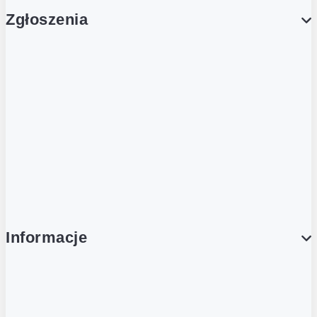
Zgłoszenia
Obsługa Klienta (Zgłoś sprawę)
Platforma Zakupowa Logintrade
Platforma Zakupowa Ariba
Compliance
Informacje
O NAS
O Żabce