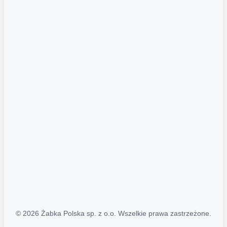
Akcje promocyjne
Regulamin serwisu
Regulamin katalogu alkoholowego
Polityka prywatności
Polityka Transparentności (PL/ENG)
MAPA STRONY
Mapa Strony
© 2026 Żabka Polska sp. z o.o. Wszelkie prawa zastrzeżone.