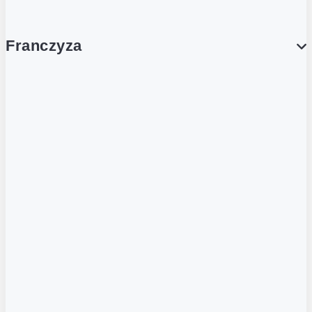
Franczyza
Franczyza
Podcasty
Dla obcokrajowców
Franczyzobiorcy Ambasadorzy
BLOG
Aktualności