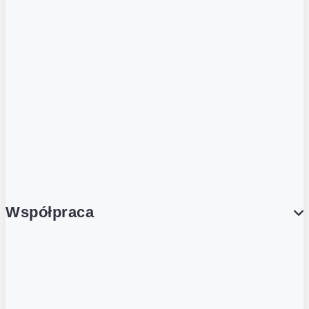
ZOBACZ RÓWNIEŻ
Butelka zwrotna
Nutri-Score
Postaw na zwrot
Porcja Dobrego!
Współpraca
Wynajem lokali
Współpraca handlowa