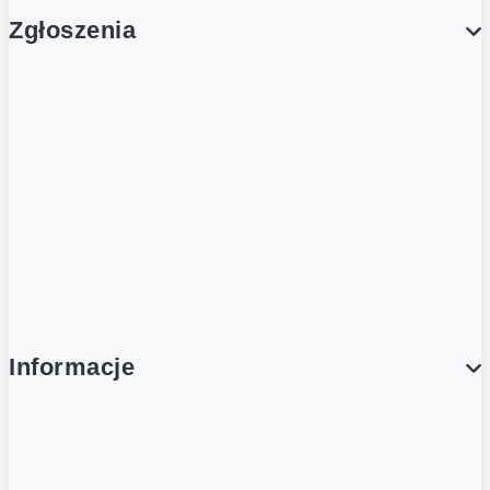
Zgłoszenia
Obsługa Klienta (Zgłoś sprawę)
Platforma Zakupowa Logintrade
Platforma Zakupowa Ariba
Compliance
Informacje
O NAS
O Żabce