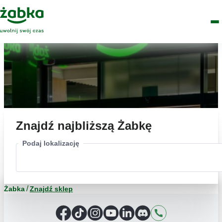
Idź do treści
Główne
Znajdź
Logo
Men
sklep
Znajdź najbliższą Żabkę
Podaj lokalizację
Żabka
Znajdź sklep
Facebook
TikTok
Instagram
YouTube
LinkedIn
Discord
Kontakt