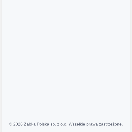
Akcje promocyjne
Regulamin serwisu
Regulamin katalogu alkoholowego
Polityka prywatności
Polityka Transparentności (PL/ENG)
MAPA STRONY
Mapa Strony
© 2026 Żabka Polska sp. z o.o. Wszelkie prawa zastrzeżone.