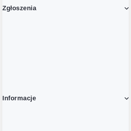
Zgłoszenia
Obsługa Klienta (Zgłoś sprawę)
Platforma Zakupowa Logintrade
Platforma Zakupowa Ariba
Compliance
Informacje
O NAS
O Żabce