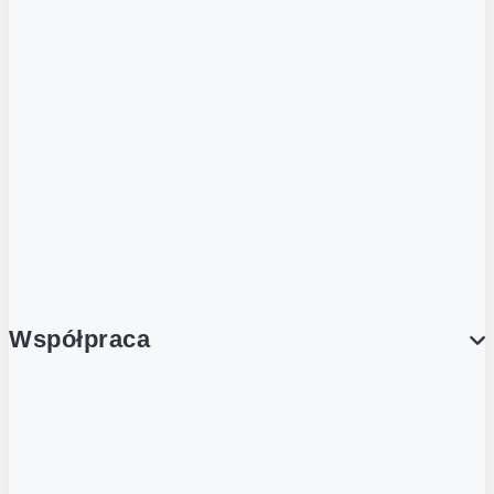
ZOBACZ RÓWNIEŻ
Butelka zwrotna
Nutri-Score
Postaw na zwrot
Porcja Dobrego!
Współpraca
Wynajem lokali
Współpraca handlowa