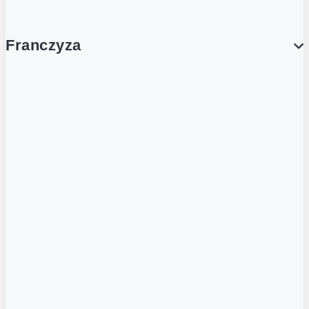
Franczyza
Franczyza
Podcasty
Dla obcokrajowców
Franczyzobiorcy Ambasadorzy
BLOG
Aktualności